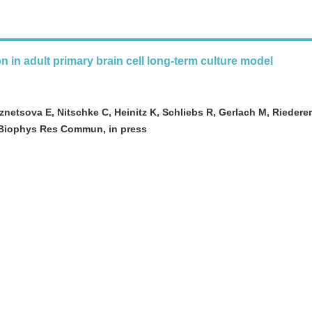
n in adult primary brain cell long-term culture model
netsova E, Nitschke C, Heinitz K, Schliebs R, Gerlach M, Riederer 
Biophys Res Commun, in press