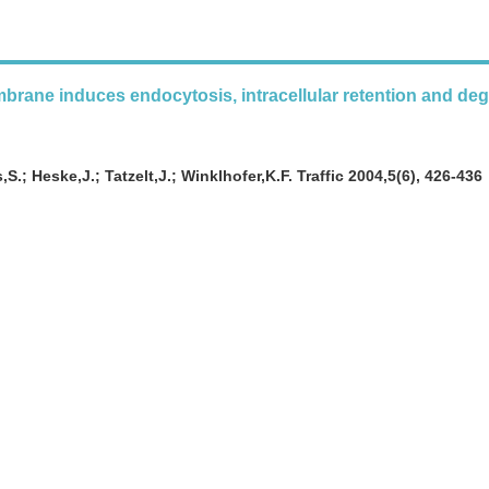
mbrane induces endocytosis, intracellular retention and de
.; Heske,J.; Tatzelt,J.; Winklhofer,K.F. Traffic 2004,5(6), 426-436