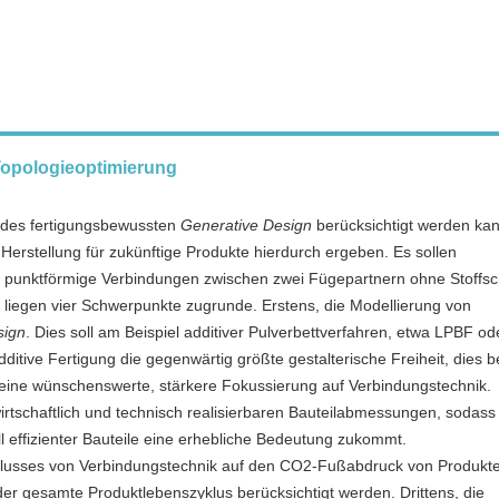
 Topologieoptimierung
 des fertigungsbewussten
Generative Design
berücksichtigt werden ka
 Herstellung für zukünftige Produkte hierdurch ergeben. Es sollen
rt punktförmige Verbindungen zwischen zwei Fügepartnern ohne Stoffsc
 liegen vier Schwerpunkte zugrunde. Erstens, die Modellierung von
sign
. Dies soll am Beispiel additiver Pulverbettverfahren, etwa LPBF od
additive Fertigung die gegenwärtig größte gestalterische Freiheit, dies 
ine wünschenswerte, stärkere Fokussierung auf Verbindungstechnik.
irtschaftlich und technisch realisierbaren Bauteilabmessungen, sodass
ll effizienter Bauteile eine erhebliche Bedeutung zukommt.
Einflusses von Verbindungstechnik auf den CO2-Fußabdruck von Produkt
der gesamte Produktlebenszyklus berücksichtigt werden. Drittens, die