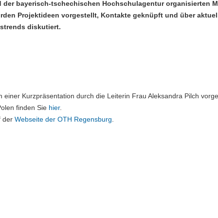
der bayerisch-tschechischen Hochschulagentur organisierten 
den Projektideen vorgestellt, Kontakte geknüpft und über aktuel
trends diskutiert.
iner Kurzpräsentation durch die Leiterin Frau Aleksandra Pilch vorges
Polen finden Sie
hier
.
f der
Webseite der OTH Regensburg
.