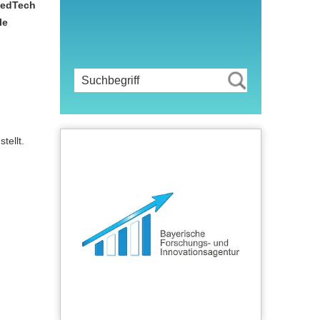
MedTech
le
tellt.