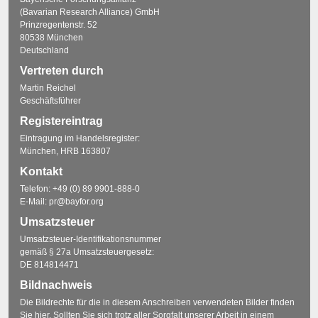
(Bavarian Research Alliance) GmbH
Prinzregentenstr. 52
80538 München
Deutschland
Vertreten durch
Martin Reichel
Geschäftsführer
Registereintrag
Eintragung im Handelsregister:
München, HRB 163807
Kontakt
Telefon:
+49 (0) 89 9901-888-0
E-Mail:
pr@bayfor.org
Umsatzsteuer
Umsatzsteuer-Identifikationsnummer
gemäß § 27a Umsatzsteuergesetz:
DE 814814471
Bildnachweis
Die Bildrechte für die in diesem Anschreiben verwendeten Bilder finden
Sie
hier
. Sollten Sie sich trotz aller Sorgfalt unserer Arbeit in einem