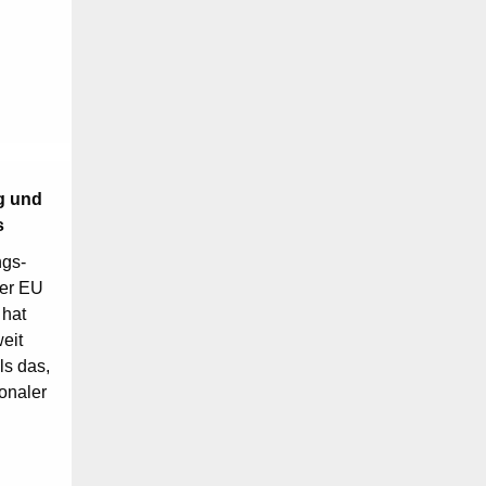
g und
s
ngs-
der EU
 hat
eit
ls das,
ionaler
n