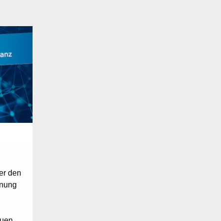
ber den
hnung
euen