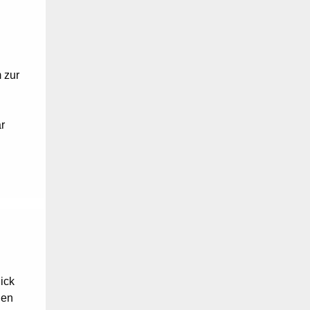
 zur
ar
n
ick
gen