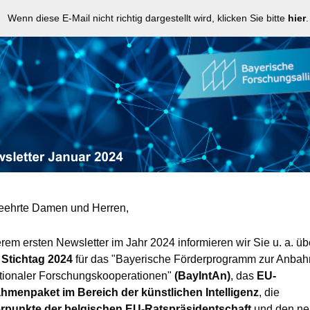
Wenn diese E-Mail nicht richtig dargestellt wird, klicken Sie bitte
hier
.
eehrte Damen und Herren,
rem ersten Newsletter im Jahr 2024 informieren wir Sie u. a. ü
Stichtag 2024
für das "Bayerische Förderprogramm zur Anba
ationaler Forschungskooperationen"
(BayIntAn)
, das
EU-
menpaket im Bereich der künstlichen Intelligenz
, die
punkte der belgischen EU-Ratspräsidentschaft
und den n