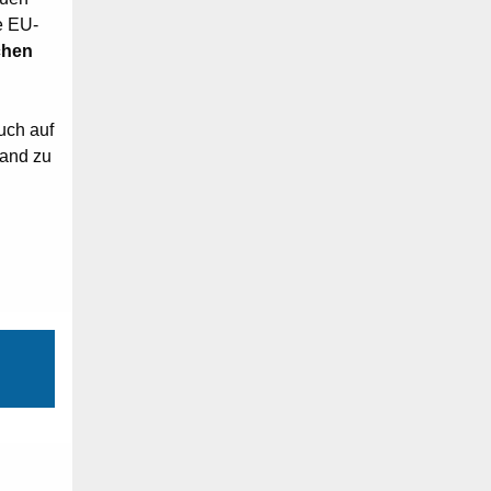
e EU-
chen
uch auf
tand zu