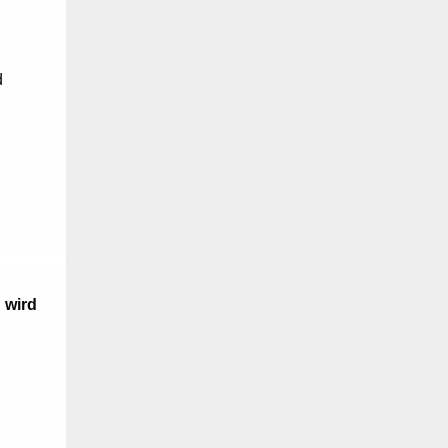
d
" wird