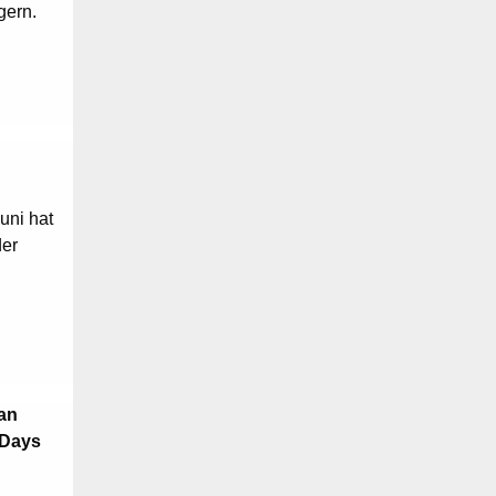
gern.
uni hat
der
an
 Days