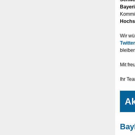
Bayer
Kommi
Hochs
Wir wü
Twitter
bleiben
Mit fr
Ihr Te
Ak
Ba