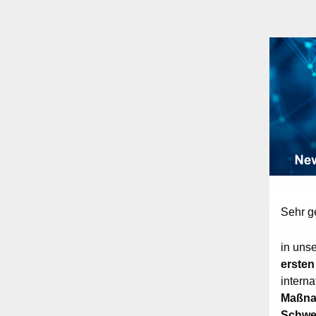
Sehr g
in unse
ersten
intern
Maßnah
Schwer