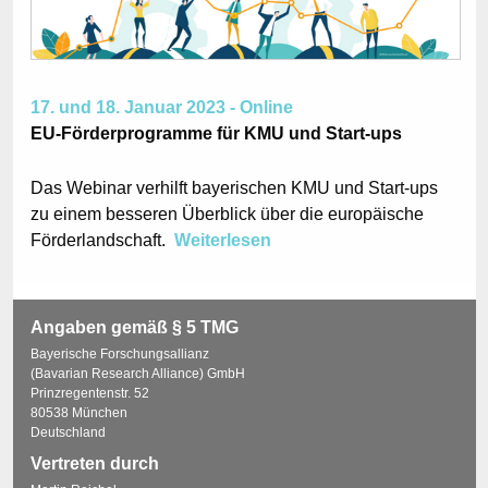
17. und 18. Januar 2023 - Online
EU-Förderprogramme für KMU und Start-ups
Das Webinar verhilft bayerischen KMU und Start-ups
zu einem besseren Überblick über die europäische
Förderlandschaft.
Weiterlesen
Angaben gemäß § 5 TMG
Bayerische Forschungsallianz
(Bavarian Research Alliance) GmbH
Prinzregentenstr. 52
80538 München
Deutschland
Vertreten durch