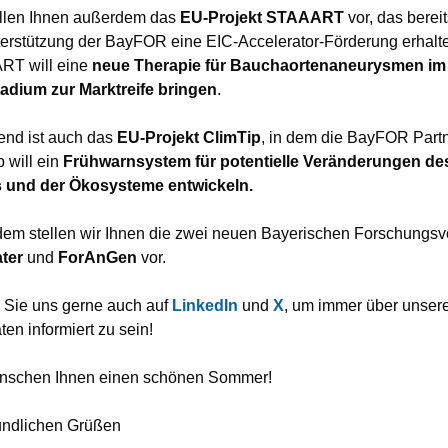
ellen Ihnen außerdem das
EU-Projekt STAAART
vor, das berei
terstützung der BayFOR eine EIC-Accelerator-Förderung erhalte
RT will eine
neue Therapie für Bauchaortenaneurysmen im
tadium
zur Marktreife bringen
.
nd ist auch das
EU-Projekt ClimTip
, in dem die BayFOR Partn
 will ein
Frühwarnsystem für potentielle Veränderungen de
 und der Ökosysteme entwickeln.
em stellen wir Ihnen die zwei neuen Bayerischen Forschungs
ter
und
ForAnGen
vor.
 Sie uns gerne auch auf
LinkedIn
und
X
, um immer über unser
äten informiert zu sein!
nschen Ihnen einen schönen Sommer!
eundlichen Grüßen