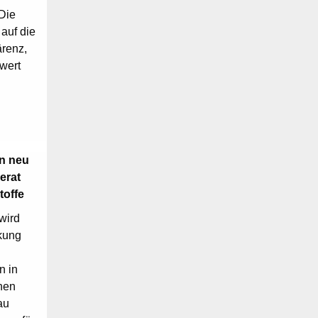
Die
 auf die
ärenz,
wert
en neu
erat
toffe
wird
kung
n in
nen
au