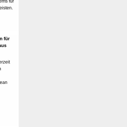
ems für
eisten.
n für
aus
rzeit
n
pean