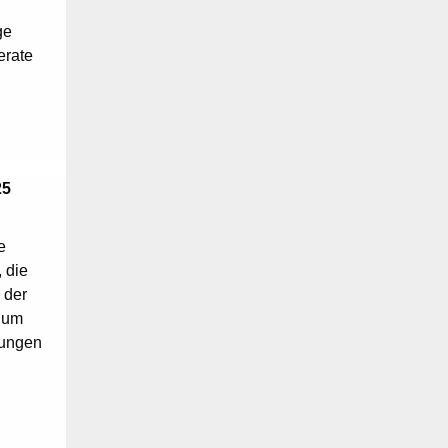
ge
erate
25
e
 die
 der
b um
gungen