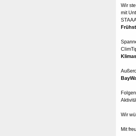
Wir st
mit Un
STAAA
Frühs
Spanne
ClimTip
Klimas
Außerd
BayWa
Folgen
Aktivit
Wir wü
Mit fr