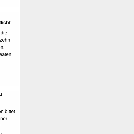
licht
 die
fzehn
en,
taaten
u
 bittet
ner
r
-