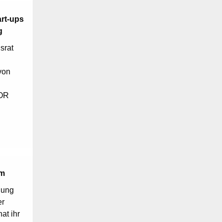
rt-ups
g
srat
von
FOR
mm
hung
er
at ihr