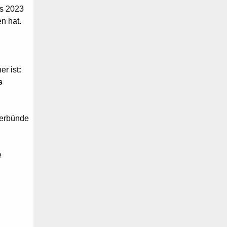
ts 2023
n hat.
er ist
:
s
verbünde
e