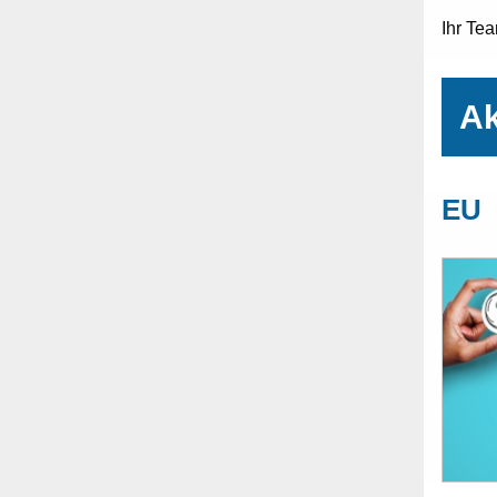
Ihr Te
Ak
EU