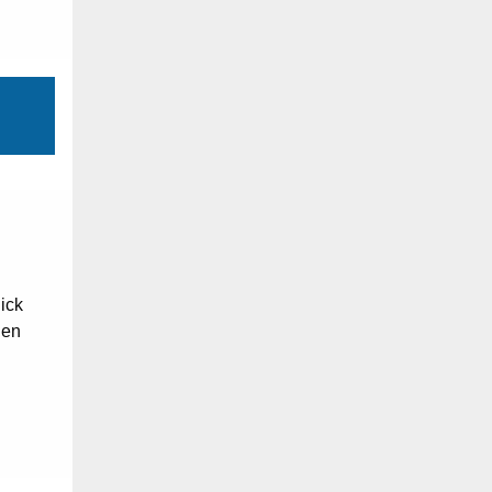
n
ick
gen