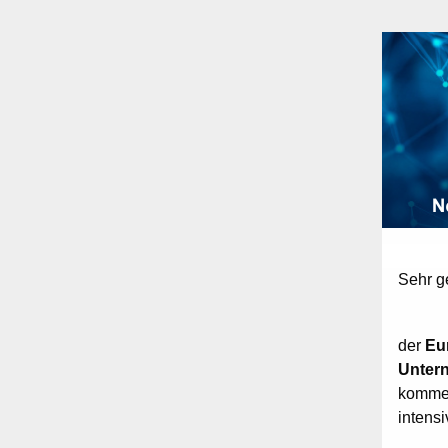
Sehr g
der
Eu
Untern
komm
intensi