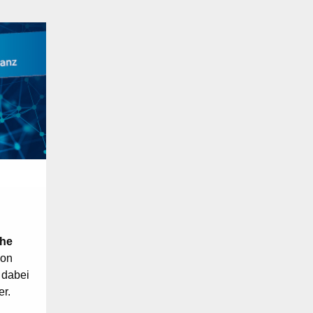
che
von
 dabei
er.