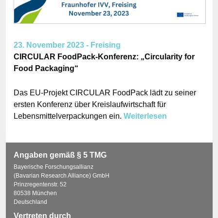
23. November 2023 - Freising
CIRCULAR FoodPack-Konferenz: „Circularity for
Food Packaging“
Das EU-Projekt CIRCULAR FoodPack lädt zu seiner
ersten Konferenz über Kreislaufwirtschaft für
Lebensmittelverpackungen ein.
Weiterlesen
Angaben gemäß § 5 TMG
Bayerische Forschungsallianz
(Bavarian Research Alliance) GmbH
Prinzregentenstr. 52
80538 München
Deutschland
Vertreten durch