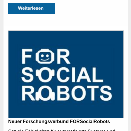
Neuer Forschungsverbund FORSocialRobots