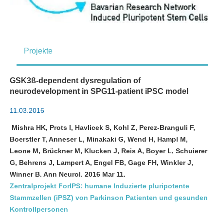
Projekte
GSK3ß-dependent dysregulation of
neurodevelopment in SPG11-patient iPSC model
11.03.2016
Mishra HK, Prots I, Havlicek S, Kohl Z, Perez-Branguli F,
Boerstler T, Anneser L, Minakaki G, Wend H, Hampl M,
Leone M, Brückner M, Klucken J, Reis A, Boyer L, Schuierer
G, Behrens J, Lampert A, Engel FB, Gage FH, Winkler J,
Winner B. Ann Neurol. 2016 Mar 11.
Zentralprojekt ForIPS: humane Induzierte pluripotente
Stammzellen (iPSZ) von Parkinson Patienten und gesunden
Kontrollpersonen