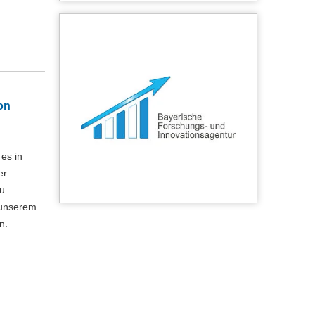
on
 es in
er
zu
 unserem
n.