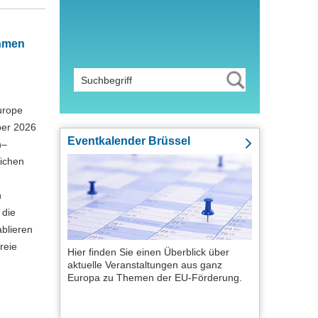
ahmen
urope
ber 2026
Eventkalender Brüssel
n–
eichen
n
 die
blieren
reie
Hier finden Sie einen Überblick über
aktuelle Veranstaltungen aus ganz
Europa zu Themen der EU-Förderung.