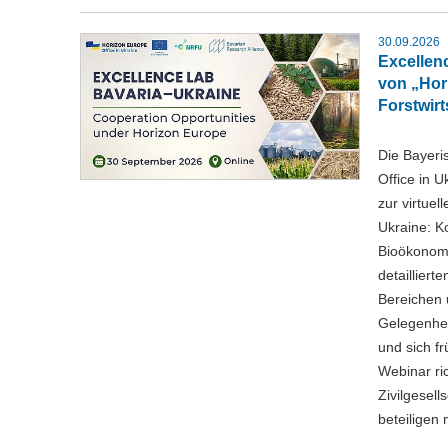
30.09.2026
Excellen
von „Hor
Forstwir
Die Bayeri
Office in 
zur virtue
Ukraine: K
Bioökonomi
detaillier
Bereichen u
Gelegenhei
und sich f
Webinar ric
Zivilgesel
beteiligen