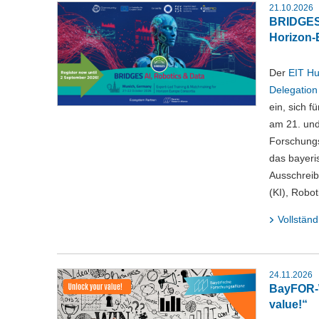
21.10.2026
BRIDGES:
Horizon-
Der
EIT Hu
Delegation 
ein, sich 
am 21. und
Forschungs
das bayeri
Ausschreib
(KI), Robo
Vollständ
24.11.2026
BayFOR-W
value!“