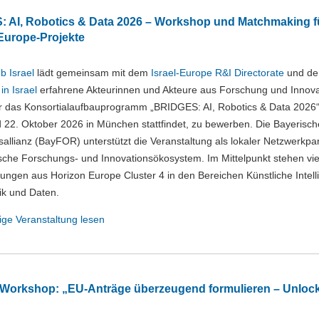
 AI, Robotics & Data 2026 – Workshop und Matchmaking f
Europe-Projekte
b Israel
lädt gemeinsam mit dem
Israel-Europe R&I Directorate
und de
in Israel
erfahrene Akteurinnen und Akteure aus Forschung und Innova
für das Konsortialaufbauprogramm „BRIDGES: AI, Robotics & Data 2026“
 22. Oktober 2026 in München stattfindet, zu bewerben. Die Bayerisch
allianz (BayFOR) unterstützt die Veranstaltung als lokaler Netzwerkpar
sche Forschungs- und Innovationsökosystem. Im Mittelpunkt stehen vie
ungen aus Horizon Europe Cluster 4 in den Bereichen Künstliche Intell
tik und Daten.
ige Veranstaltung lesen
orkshop: „EU-Anträge überzeugend formulieren – Unlock