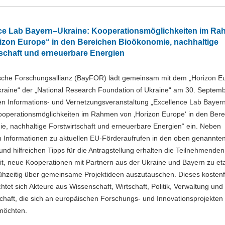
ce Lab Bayern–Ukraine: Kooperationsmöglichkeiten im R
izon Europe“ in den Bereichen Bioökonomie, nachhaltige
tschaft und erneuerbare Energien
sche Forschungsallianz (BayFOR) lädt gemeinsam mit dem „Horizon E
Ukraine“ der „National Research Foundation of Ukraine“ am 30. Septem
llen Informations- und Vernetzungsveranstaltung „Excellence Lab Bayer
ooperationsmöglichkeiten im Rahmen von ‚Horizon Europe‘ in den Ber
e, nachhaltige Forstwirtschaft und erneuerbare Energien“ ein. Neben
ten Informationen zu aktuellen EU-Förderaufrufen in den oben genannte
nd hilfreichen Tipps für die Antragstellung erhalten die Teilnehmenden
t, neue Kooperationen mit Partnern aus der Ukraine und Bayern zu eta
rühzeitig über gemeinsame Projektideen auszutauschen. Dieses kostenf
htet sich Akteure aus Wissenschaft, Wirtschaft, Politik, Verwaltung und
lschaft, die sich an europäischen Forschungs- und Innovationsprojekten
 möchten.