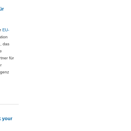
ür
r
EU-
tion
, das
e
tner für
r
igenz
 your