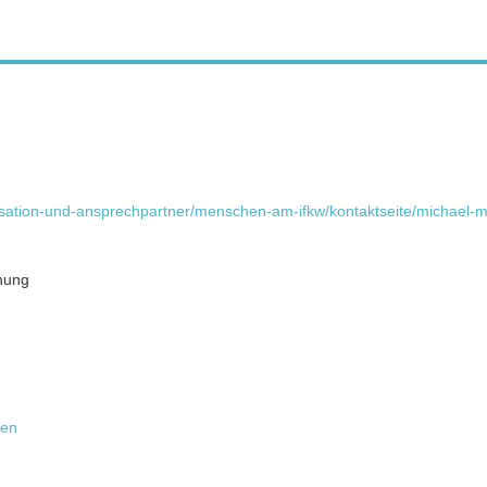
anisation-und-ansprechpartner/menschen-am-ifkw/kontaktseite/michael
chung
ien