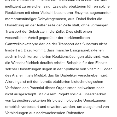
mit herkömmlichen chemischen Methoden nicht oder nur sehr
ineffizient zu erreichen sind. Essigsäurebakterien führen solche
Reaktionen mit einer Vielzahl besonderer Enzyme, sogenannter
membranständiger Dehydrogenasen, aus. Dabei findet die
Umsetzung an der Außenseite der Zelle statt, ohne vorherigen
Transport der Substrate in die Zelle. Dies stellt einen
wesentlichen Vorteil gegenüber der herkömmlichen
Ganzzellbiokatalyse dar, da der Transport des Substrats nicht
limitiert ist. Dazu kommt, dass manche Essigsäurebakterien
auch in hoch konzentrierten Reaktionslösungen aktiv sind, was
die Wirtschaftlichkeit deutlich erhöht. Beispiele für den Einsatz
solcher Umsetzungen liegen in der Synthese von Vitamin C oder
des Arzneimittels Miglitol, das für Diabetiker verschrieben wird.
Allerdings ist mit den bereits etablierten biotechnologischen
Verfahren das Potential dieser Organismen bei weitem noch
nicht ausgeschöpft. Mit diesem Projekt soll die Einsetzbarkeit
von Essigsäurebakterien für biotechnologische Umsetzungen
erheblich verbessert und erweitert werden, um ausgehend von
Verbindungen aus nachwachsenden Rohstoffen