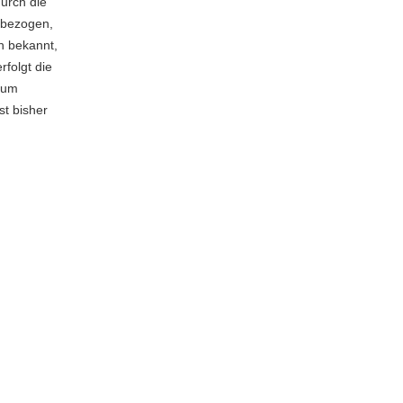
durch die
enbezogen,
n bekannt,
rfolgt die
zum
st bisher