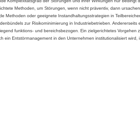
mende Komplexitätsgrad der Störungen und ihrer Wirkungen nur bedingt 
lgerichtete Methoden, um Störungen, wenn nicht präventiv, dann ursach
de Methoden oder geeignete Instandhaltungsstrategien in Teilbereiche
denbündels zur Risikominimierung in Industriebetrieben. Andererseits e
egend funktions- und bereichsbezogen. Ein zielgerichtetes Vorgehen 
 ein Entstörmanagement in den Unternehmen institutionalisiert wird, i