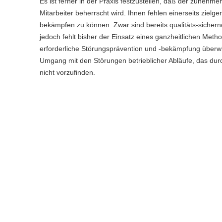
Es ist ferner in der Praxis festzustellen, daß der zuneh
Mitarbeiter beherrscht wird. Ihnen fehlen einerseits zie
bekämpfen zu können. Zwar sind bereits qualitäts-sichern
jedoch fehlt bisher der Einsatz eines ganzheitlichen Metho
erforderliche Störungsprävention und -bekämpfung überwi
Umgang mit den Störungen betrieblicher Abläufe, das durch
nicht vorzufinden.