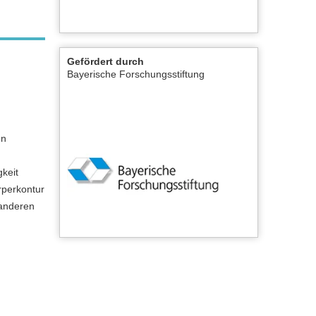
Gefördert durch
Bayerische Forschungsstiftung
en
gkeit
rperkontur
 anderen