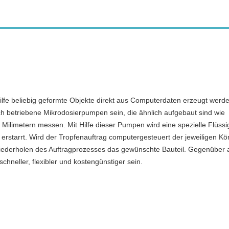
ilfe beliebig geformte Objekte direkt aus Computerdaten erzeugt werd
h betriebene Mikrodosierpumpen sein, die ähnlich aufgebaut sind wie
 Milimetern messen. Mit Hilfe dieser Pumpen wird eine spezielle Flüssi
 erstarrt. Wird der Tropfenauftrag computergesteuert der jeweiligen Kö
iederholen des Auftragprozesses das gewünschte Bauteil. Gegenüber
hneller, flexibler und kostengünstiger sein.