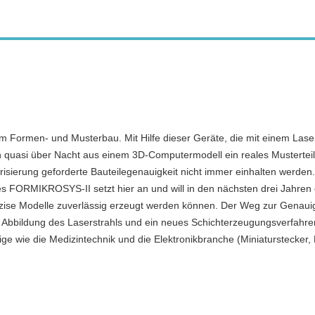
 im Formen- und Musterbau. Mit Hilfe dieser Geräte, die mit einem Laser
h quasi über Nacht aus einem 3D-Computermodell ein reales Musterteil 
sierung geforderte Bauteilegenauigkeit nicht immer einhalten werden
s FORMIKROSYS-II setzt hier an und will in den nächsten drei Jahren
zise Modelle zuverlässig erzeugt werden können. Der Weg zur Genauig
te Abbildung des Laserstrahls und ein neues Schichterzeugungsverfahren
e wie die Medizintechnik und die Elektronikbranche (Miniaturstecker,