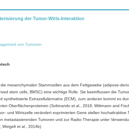
risierung der Tumor-Wirts-Interaktion
Management von Tumoren
otech
e die mesenchymalen Stammzellen aus dem Fettgewebe (adipose-deri
ed stem cells, BMSC) eine wichtige Rolle. Sie beeinflussen die Tumo
synthetisierte Extrazellulärmatrix (ECM), zum anderen kommt es durc
ierten Oberflächenproteinen (Solimando et al., 2018; Wittmann and Fis
or- und Wirtszelle verändert exprimierten Gene stellen hochattraktive T
 von metastasierenden Tumoren und zur Radio-Therapie unter Verwend
 Weigelt et al., 2014b).