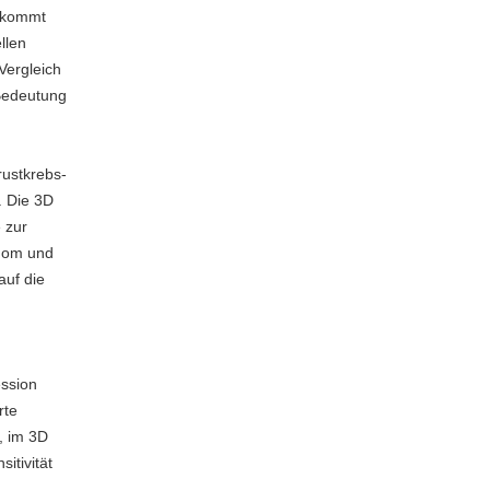
n kommt
llen
Vergleich
 Bedeutung
rustkrebs-
. Die 3D
 zur
inom und
auf die
ession
rte
, im 3D
itivität