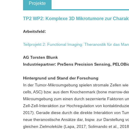
Projekte
TP2 WP2: Komplexe 3D Mikrotumore zur Charakte
Arbeitsfeld:
Teilprojekt 2: Functional Imaging: Theranostik für das 
AG Torsten Blunk
Industriepartner: PreSens Precision Sensing, PELOBi
Hintergrund und Stand der Forschung
In der Tumor-Mikroumgebung spielen stromale Zellen wi
cells, ASC) bzw. aus dem Knochenmark (bone marrow-deriv
Mikroumgebung zum einen durch sezernierte Faktoren und 
Zell-Zell-Interaktion zur Hochregulation von kontaktinduz
2017). Gerade diese durch die direkte Interaktion von Tum
neue theranostische Ansätze dar, bspw. zur Darstellung
gleichen Zielmoleküle (Lapa, 2017; Solimando et al., 2018;