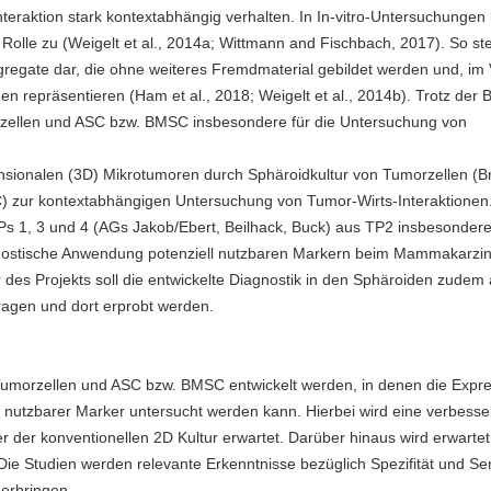
 Interaktion stark kontextabhängig verhalten. In In-vitro-Untersuchunge
Rolle zu (Weigelt et al., 2014a; Wittmann and Fischbach, 2017). So ste
gregate dar, die ohne weiteres Fremdmaterial gebildet werden und, im 
en repräsentieren (Ham et al., 2018; Weigelt et al., 2014b). Trotz der
orzellen und ASC bzw. BMSC insbesondere für die Untersuchung von
ensionalen (3D) Mikrotumoren durch Sphäroidkultur von Tumorzellen (B
) zur kontextabhängigen Untersuchung von Tumor-Wirts-Interaktionen
Ps 1, 3 und 4 (AGs Jakob/Ebert, Beilhack, Buck) aus TP2 insbesondere
ranostische Anwendung potenziell nutzbaren Markern beim Mammakarz
des Projekts soll die entwickelte Diagnostik in den Sphäroiden zudem 
agen und dort erprobt werden.
 Tumorzellen und ASC bzw. BMSC entwickelt werden, in denen die Expr
 nutzbarer Marker untersucht werden kann. Hierbei wird eine verbesse
 der konventionellen 2D Kultur erwartet. Darüber hinaus wird erwartet
Die Studien werden relevante Erkenntnisse bezüglich Spezifität und Sens
erbringen.