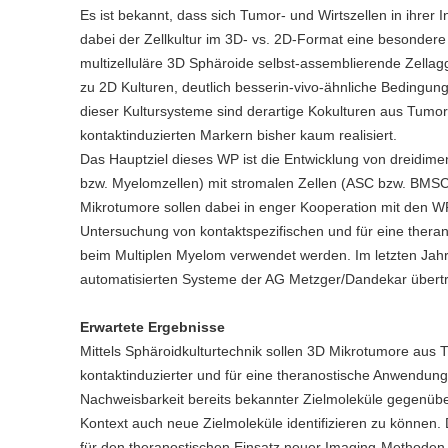
Es ist bekannt, dass sich Tumor- und Wirtszellen in ihrer
dabei der Zellkultur im 3D- vs. 2D-Format eine besondere 
multizelluläre 3D Sphäroide selbst-assemblierende Zellag
zu 2D Kulturen, deutlich besserin-vivo-ähnliche Bedingung
dieser Kultursysteme sind derartige Kokulturen aus Tum
kontaktinduzierten Markern bisher kaum realisiert.
Das Hauptziel dieses WP ist die Entwicklung von dreidim
bzw. Myelomzellen) mit stromalen Zellen (ASC bzw. BMSC
Mikrotumore sollen dabei in enger Kooperation mit den W
Untersuchung von kontaktspezifischen und für eine the
beim Multiplen Myelom verwendet werden. Im letzten Jahr 
automatisierten Systeme der AG Metzger/Dandekar übertr
Erwartete Ergebnisse
Mittels Sphäroidkulturtechnik sollen 3D Mikrotumore aus
kontaktinduzierter und für eine theranostische Anwendung
Nachweisbarkeit bereits bekannter Zielmoleküle gegenüber
Kontext auch neue Zielmoleküle identifizieren zu können. 
für den theranostischen Einsatz neuer Imaging-Methoden 