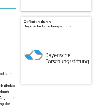
Gefördert durch
Bayerische Forschungsstiftung
ved stem
r-
h direkte
chbach,
argets für
ung der