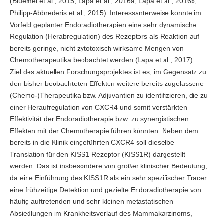
(Bluemel et al., 2015; Lapa et al., 2016a; Lapa et al., 2016b;
Philipp-Abbrederis et al., 2015). Interessanterweise konnte im
Vorfeld geplanter Endoradiotherapien eine sehr dynamische
Regulation (Herabregulation) des Rezeptors als Reaktion auf
bereits geringe, nicht zytotoxisch wirksame Mengen von
Chemotherapeutika beobachtet werden (Lapa et al., 2017).
Ziel des aktuellen Forschungsprojektes ist es, im Gegensatz zu
den bisher beobachteten Effekten weitere bereits zugelassene
(Chemo-)Therapeutika bzw. Adjuvantien zu identifizieren, die zu
einer Heraufregulation von CXCR4 und somit verstärkten
Effektivität der Endoradiotherapie bzw. zu synergistischen
Effekten mit der Chemotherapie führen könnten. Neben dem
bereits in die Klinik eingeführten CXCR4 soll dieselbe
Translation für den KISS1 Rezeptor (KISS1R) dargestellt
werden. Das ist insbesondere von großer klinischer Bedeutung,
da eine Einführung des KISS1R als ein sehr spezifischer Tracer
eine frühzeitige Detektion und gezielte Endoradiotherapie von
häufig auftretenden und sehr kleinen metastatischen
Absiedlungen im Krankheitsverlauf des Mammakarzinoms,