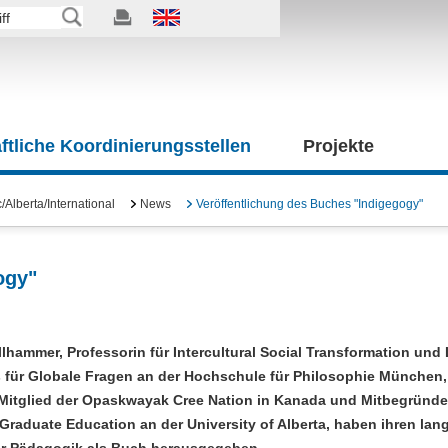
tliche Koordinierungsstellen
Projekte
Alberta/International
News
Veröffentlichung des Buches "Indigegogy"
ogy"
lhammer, Professorin für Intercultural Social Transformation und 
 für Globale Fragen an der Hochschule für Philosophie München,
 Mitglied der Opaskwayak Cree Nation in Kanada und Mitbegründe
 Graduate Education an der University of Alberta, haben ihren lan
r Pädagogik als Buch herausgegeben.