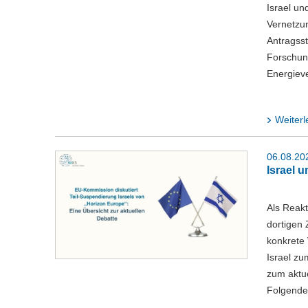
Israel u
Vernetzun
Antragss
Forschun
Energieve
Weiterl
06.08.20
Israel 
Als Reakt
dortigen 
konkrete
Israel z
zum aktue
Folgend