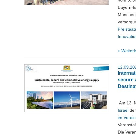
Vom 9. bi
Bayern-Is
München 
versorgu
Freistaat
Innovatio
Weiterl
12.09.20
Interna
secure 
Destina
Am 13. N
Israel
de
im Verein
Veransta
Die Veran