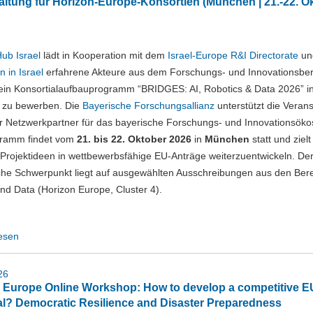
altung für Horizon-Europe-Konsortien (München | 21.-22. O
ub Israel
lädt in Kooperation mit dem
Israel-Europe R&I Directorate
un
n in Israel
erfahrene Akteure aus dem Forschungs- und Innovationsbere
sein Konsortialaufbauprogramm “BRIDGES: AI, Robotics & Data 2026” i
zu bewerben. Die
Bayerische Forschungsallianz
unterstützt die Verans
er Netzwerkpartner für das bayerische Forschungs- und Innovationsök
ramm findet vom
21. bis 22. Oktober 2026
in
München
statt und zielt
 Projektideen in wettbewerbsfähige EU-Anträge weiterzuentwickeln. De
che Schwerpunkt liegt auf ausgewählten Ausschreibungen aus den Bere
nd Data (Horizon Europe, Cluster 4).
esen
26
 Europe Online Workshop: How to develop a competitive E
l? Democratic Resilience and Disaster Preparedness