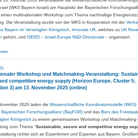
s 10. Februar 2026 veranstaltete die Wissenschaftliche Koordinierungss
rael (WKS Bayern-Israel) am Hauptsitz der Bayerischen Forschungsalli
einen multinationalen Workshop zum Thema nachhaltige Energienutz
ng. Die Veranstaltung wurde von der WKS in Kooperation mit der
Vertr
es Bayern im Vereinigten Königreich
,
Innovate UK
, welches zu
UK Rese
n
gehört, und
ISERD – Israel-Europe R&D Directorate –
organisiert.
esen
25
tionaler Workshop und Matchmaking-Veranstaltung: Sustain
and competitive energy supply (Horizon Europe, Cluster 5,
tion 3) am 13. November 2025 (online)
ovember 2025 laden die
Wissenschaftliche Koordinationsstelle (WKS)
r
Bayerischen Forschungsallianz (BayFOR)
und das
Büro des Freistaa
igten Königreich
zu einem gemeinsamen Workshop und Matchmaking-
ltung zum Thema “
Sustainable, secure and competitive energy sup
staltung richtet sich an Expertinnen und Experten aus Bayern, Großbri