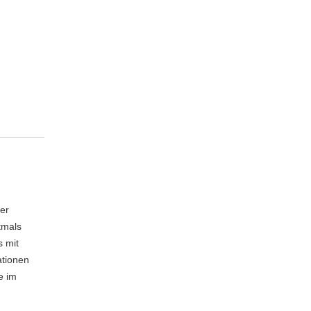
der
tmals
s mit
tionen
e im