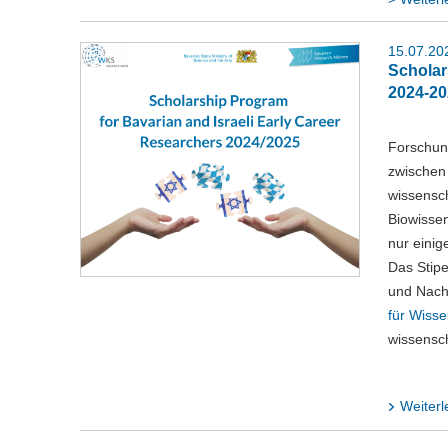
15.07.20
Scholar
2024-20
Forschung
zwischen
wissensch
Biowissen
nur eini
Das Stip
und Nach
für Wisse
wissensc
Weiterl