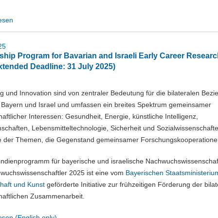
esen
25
ship Program for Bavarian and Israeli Early Career Resear
xtended Deadline: 31 July 2025)
 und Innovation sind von zentraler Bedeutung für die bilateralen Bez
 Bayern und Israel und umfassen ein breites Spektrum gemeinsamer
aftlicher Interessen: Gesundheit, Energie, künstliche Intelligenz,
schaften, Lebensmitteltechnologie, Sicherheit und Sozialwissenschafte
ge der Themen, die Gegenstand gemeinsamer Forschungskooperatione
endienprogramm für bayerische und israelische Nachwuchswissenschaf
wuchswissenschaftler 2025 ist eine vom
Bayerischen Staatsministerium
haft und Kunst
geförderte Initiative zur frühzeitigen Förderung der bila
haftlichen Zusammenarbeit.
esen (English only)