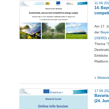
11.06.20
14. Bay
competi
Am 17. Ju
der
Bayer
(ISERD)
e
Thema "Su
Destinati
Einblicke
Plattfor
Weiterl
17.05.20
Bavaria
(24. Jun