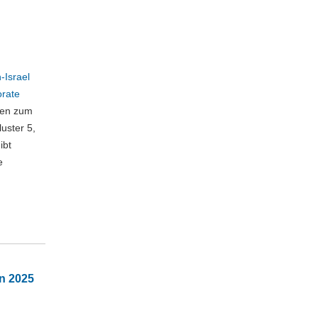
-Israel
orate
gen zum
uster 5,
ibt
e
on 2025