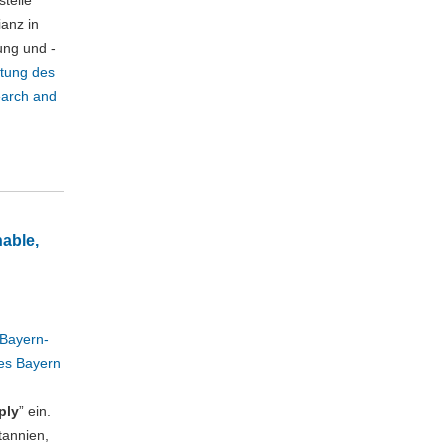
telle
anz in
ung und -
etung des
arch and
able,
 Bayern-
tes Bayern
ply
” ein.
tannien,