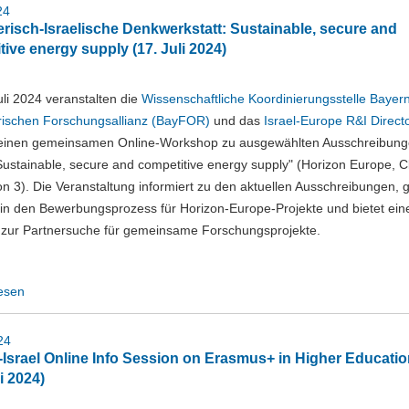
24
erisch-Israelische Denkwerkstatt: Sustainable, secure and
tive energy supply (17. Juli 2024)
li 2024 veranstalten die
Wissenschaftliche Koordinierungsstelle Bayern
ischen Forschungsallianz (BayFOR)
und das
Israel-Europe R&I Direct
inen gemeinsamen Online-Workshop zu ausgewählten Ausschreibun
stainable, secure and competitive energy supply" (Horizon Europe, Cl
on 3). Die Veranstaltung informiert zu den aktuellen Ausschreibungen, g
 in den Bewerbungsprozess für Horizon-Europe-Projekte und bietet ein
m zur Partnersuche für gemeinsame Forschungsprojekte.
esen
24
-Israel Online Info Session on Erasmus+ in Higher Educati
i 2024)