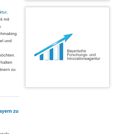
ktur,
t mit
n
chmaking
ael und
möchten.
rhalten
tnern zu
Bayern zu