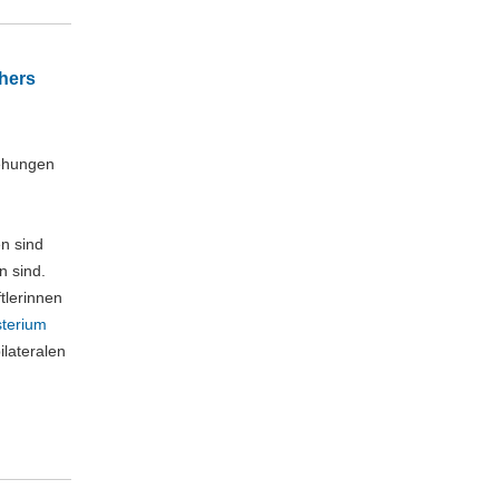
chers
iehungen
n sind
 sind.
tlerinnen
sterium
ilateralen