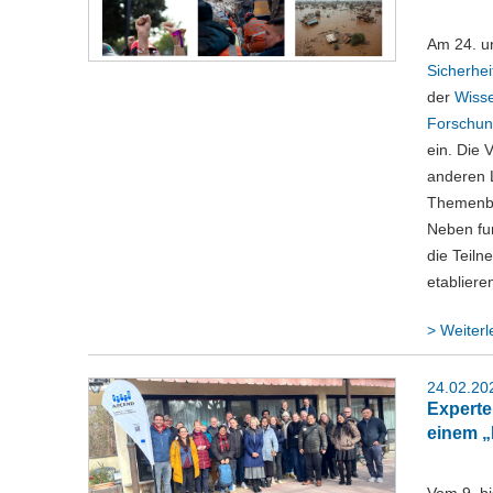
Am 24. u
Sicherheit
der
Wisse
Forschun
ein. Die 
anderen L
Themenbe
Neben fun
die Teiln
etabliere
> Weiter
24.02.20
Experte
einem 