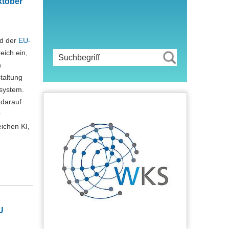
ktober
d der
EU-
ich ein,
n
taltung
osystem.
 darauf
r
ichen KI,
U