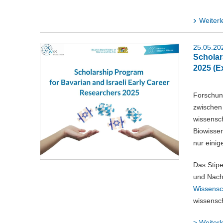
Weiterl
25.05.20
Scholar
2025 (E
Forschung
zwischen
wissensch
Biowissen
nur eini
Das Stip
und Nach
Wissensc
wissensc
>
Weiterl