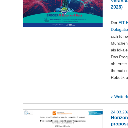
Veranst
2026)
Der
EIT H
Delegatio
sich für 
München 
als lokal
Das Prog
ab, erste
thematis
Robotik u
Weiterl
24.03.20
Horizon
proposa