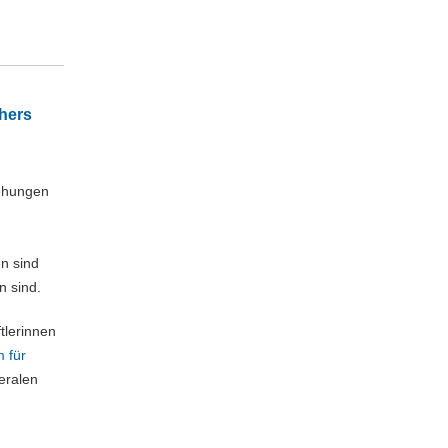
chers
iehungen
n sind
n sind.
tlerinnen
 für
teralen