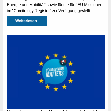
Energie und Mobilität“ sowie für die fünf EU-Missionen
im "Comitology Register" zur Verfügung gestellt.