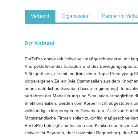
Verbund
Organisation
Partner im Verb
Der Verbund
ForTePro entwickelt individuell maßgeschneiderte, mit kö
Knorpeldefekte des Schädels und des Bewegungsapparates.
Stützgerüsten, die mit medizinischen Rapid Prototyping(R
körpereigenen Zellen (wie Stammzellen aus dem Knochenm
neues natürliches Gewebe (Tissue Engineering). Innovati
Verfahren der Modellierung und Simulation ermöglichen di
Infektionsrisiken, werden vom Körper nicht abgestoßen und
vollständig in körpereigenes Gewebe um. Ziele von ForTe
Mittelständische Firmen sollen zukünftig maßgeschneiderte 
ForTePro beteiligt sind Institute und Kliniken der Techni
Universität Bayreuth, der Universität Regensburg, des 