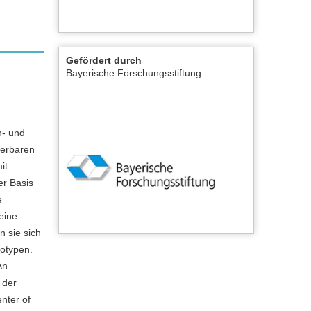
Gefördert durch
Bayerische Forschungsstiftung
n- und
ierbaren
it
er Basis
e
eine
n sie sich
totypen.
An
 der
nter of