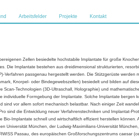
und
Arbeitsfelder
Projekte
Kontakt
rpereigenen Zellen besiedelte hochstabile Implantate für große Knoche
 Die Implantate bestehen aus dreidimensional strukturierten, resorb
P)-Verfahren passgenau hergestellt werden. Die Stützgerüste werden m
ark, Knorpel- oder Bindegewebszellen) besiedelt und bilden auf dies
ve Scan-Technologien (3D-Ultraschall, Holographie) und mathematisch
e individuelle Formgebung der Implantate. Solche Implantate bergen k
 sind vor allem sofort mechanisch belastbar. Nach einiger Zeit wandel
Pro sind die Entwicklung neuer Verfahrenstechniken und Implantat-Pro
Bio-Implantate schnell und wirtschaftlich effizient herstellen können. 
schen Universität München, der Ludwig-Maximilians-Universität München,
FORWISS Passau, des europäischen Großforschungszentrums caesar (ce