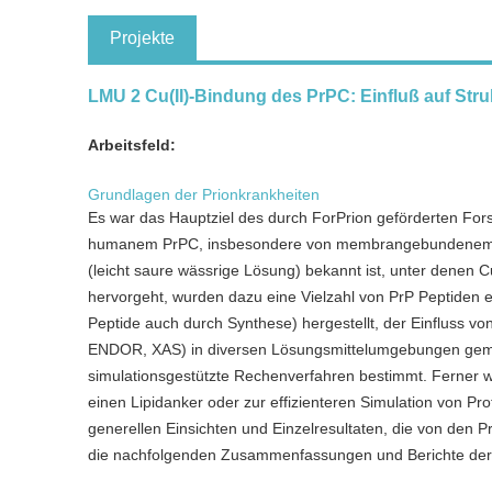
Projekte
LMU 2 Cu(II)-Bindung des PrPC: Einfluß auf Stru
Arbeitsfeld:
Grundlagen der Prionkrankheiten
Es war das Hauptziel des durch ForPrion geförderten Fo
humanem PrPC, insbesondere von membrangebundenem PrP
(leicht saure wässrige Lösung) bekannt ist, unter denen C
hervorgeht, wurden dazu eine Vielzahl von PrP Peptiden e
Peptide auch durch Synthese) hergestellt, der Einfluss v
ENDOR, XAS) in diversen Lösungsmittelumgebungen gemes
simulationsgestützte Rechenverfahren bestimmt. Ferner 
einen Lipidanker oder zur effizienteren Simulation von Pro
generellen Einsichten und Einzelresultaten, die von den 
die nachfolgenden Zusammenfassungen und Berichte der v