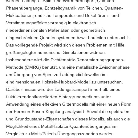
werden Ladungs-, Spin- und Wärmetransport, Quanten-
Phasenübergänge, Echtzeitdynamik von Teilchen, Quanten-
Fluktuationen, endliche Temperatur und Dekohärenz- und
Verstimmungseffekte vorrangig in elektronisch
niederdimensionalen Materialien oder geometrisch
eingeschränkten Quantensystemen bzw. -bauteilen untersucht.
Das vorliegende Projekt wird sich diesen Problemen mit Hilfe
großangelegter numerischer Simulationen widmen.
Insbesondere wird die Dichtematrix-Renormierungsgruppen-
Methode (DMRG) benutzt, um eine metallische Zwischenphase
am Übergang von Spin- zu Ladungsdichtewellen im
eindimensionalen Holstein-Hubbard-Modell zu untersuchen.
Darüber hinaus wird der Ladungstransport innerhalb eines
fluktuierenden/korrelierten Hintergrundmediums unter
Anwendung eines effektiven Gittermodells mit einer neuen Form
der Fermion-Boson-Kopplung analysiert. Sowohl die spektralen
und Grundzustands-Eigenschaften dieses Modells, als auch die
Möglichkeit eines Metall-Isolator-Quantenüberganges im
Vergleich zu Mott-/Peierls-Übergangsszenarien werden