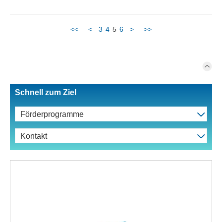
<<
<
3
4
5
6
>
>>
Schnell zum Ziel
Förderprogramme
Kontakt