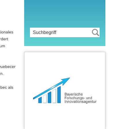
ionales
rdert
zum
 Quebecer
n.
bec als