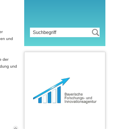
er
gen und
e der
ildung und