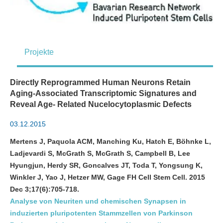
Projekte
Directly Reprogrammed Human Neurons Retain
Aging-Associated Transcriptomic Signatures and
Reveal Age- Related Nucelocytoplasmic Defects
03.12.2015
Mertens J, Paquola ACM, Manching Ku, Hatch E, Böhnke L,
Ladjevardi S, McGrath S, McGrath S, Campbell B, Lee
Hyungjun, Herdy SR, Goncalves JT, Toda T, Yongsung K,
Winkler J, Yao J, Hetzer MW, Gage FH Cell Stem Cell. 2015
Dec 3;17(6):705-718.
Analyse von Neuriten und chemischen Synapsen in
induzierten pluripotenten Stammzellen von Parkinson