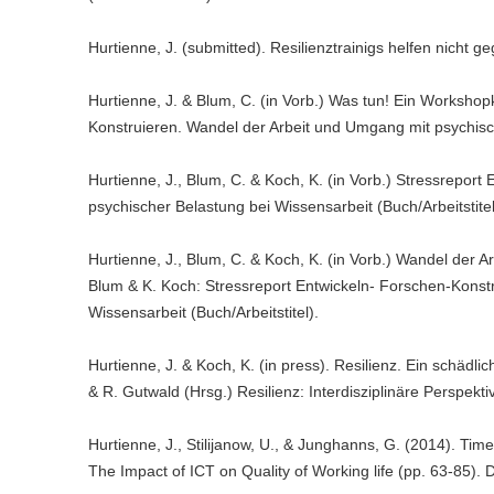
Hurtienne, J. (submitted). Resilienztrainigs helfen nicht 
Hurtienne, J. & Blum, C. (in Vorb.) Was tun! Ein Workshop
Konstruieren. Wandel der Arbeit und Umgang mit psychisch
Hurtienne, J., Blum, C. & Koch, K. (in Vorb.) Stressrepor
psychischer Belastung bei Wissensarbeit (Buch/Arbeitstite
Hurtienne, J., Blum, C. & Koch, K. (in Vorb.) Wandel der 
Blum & K. Koch: Stressreport Entwickeln- Forschen-Konst
Wissensarbeit (Buch/Arbeitstitel).
Hurtienne, J. & Koch, K. (in press). Resilienz. Ein schädl
& R. Gutwald (Hrsg.) Resilienz: Interdisziplinäre Perspe
Hurtienne, J., Stilijanow, U., & Junghanns, G. (2014). Tim
The Impact of ICT on Quality of Working life (pp. 63-85). 