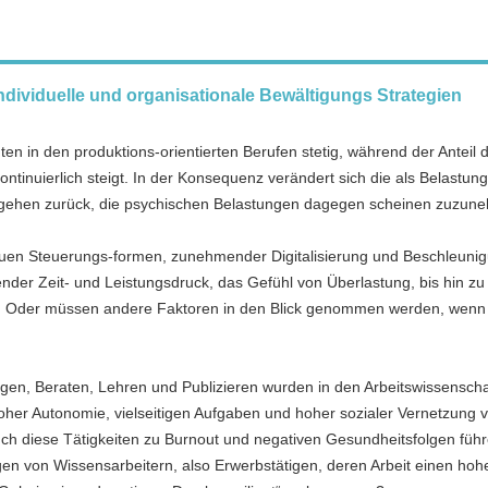
ndividuelle und organisationale Bewältigungs Strategien
gten in den produktions-orientierten Berufen stetig, während der Anteil 
ntinuierlich steigt. In der Konsequenz verändert sich die als Belastung
 gehen zurück, die psychischen Belastungen dagegen scheinen zuzun
euen Steuerungs-formen, zunehmender Digitalisierung und Beschleuni
ender Zeit- und Leistungsdruck, das Gefühl von Überlastung, bis hin zu
. Oder müssen andere Faktoren in den Blick genommen werden, wenn 
agen, Beraten, Lehren und Publizieren wurden in den Arbeitswissensch
 hoher Autonomie, vielseitigen Aufgaben und hoher sozialer Vernetzung
uch diese Tätigkeiten zu Burnout und negativen Gesundheitsfolgen füh
n von Wissensarbeitern, also Erwerbstätigen, deren Arbeit einen hoh