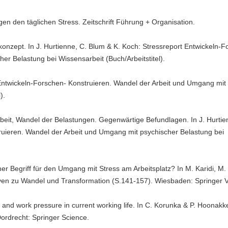
gegen den täglichen Stress. Zeitschrift Führung + Organisation.
konzept. In J. Hurtienne, C. Blum & K. Koch: Stressreport Entwickeln-F
er Belastung bei Wissensarbeit (Buch/Arbeitstitel).
t Entwickeln-Forschen- Konstruieren. Wandel der Arbeit und Umgang mit
l).
Arbeit, Wandel der Belastungen. Gegenwärtige Befundlagen. In J. Hurtie
ruieren. Wandel der Arbeit und Umgang mit psychischer Belastung bei
icher Begriff für den Umgang mit Stress am Arbeitsplatz? In M. Karidi, M
ktiven zu Wandel und Transformation (S.141-157). Wiesbaden: Springer 
e and work pressure in current working life. In C. Korunka & P. Hoonakke
Dordrecht: Springer Science.