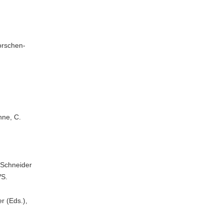
orschen-
nne, C.
. Schneider
VS.
r (Eds.),