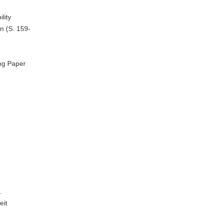
lity
n (S. 159-
ing Paper
.
eit