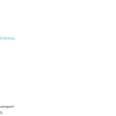
/351&nbsp
;
essreport
l).