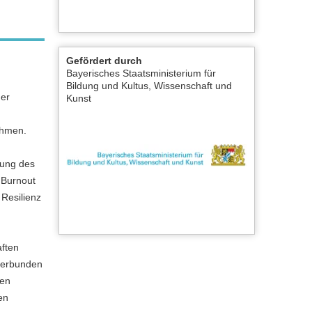
Gefördert durch
Bayerisches Staatsministerium für
Bildung und Kultus, Wissenschaft und
der
Kunst
ehmen.
gung des
 Burnout
Resilienz
aften
 verbunden
ren
en