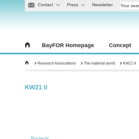
Contact
Press
Newsletter
BayFOR Homepage
Concept
Research Associations
The material world
KW21 II
KW21 II
Projects