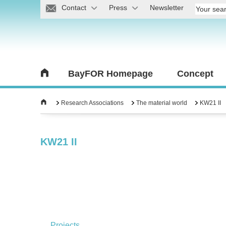
Contact
Press
Newsletter
BayFOR Homepage
Concept
Research Associations
The material world
KW21 II
KW21 II
Projects