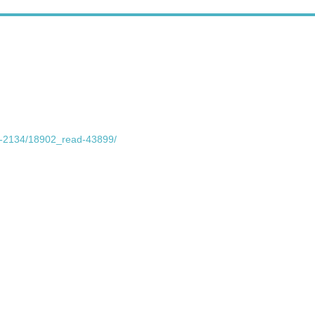
bid-2134/18902_read-43899/