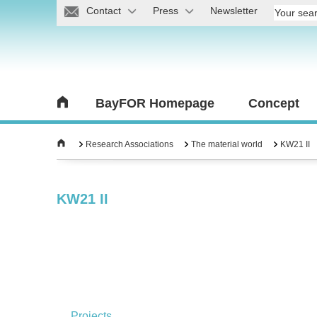
Contact
Press
Newsletter
BayFOR Homepage
Concept
Research Associations
The material world
KW21 II
KW21 II
Projects