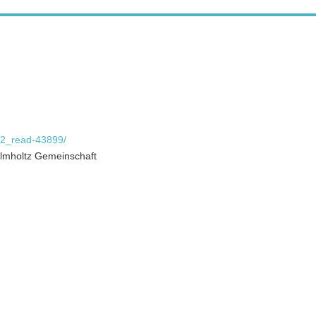
902_read-43899/
elmholtz Gemeinschaft