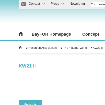
Contact
Press
Newsletter
BayFOR Homepage
Concept
Research Associations
The material world
KW21 II
KW21 II
Projects