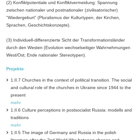
(2) Konfliktpotentiale und Konfliktvermeidung: Spannung
zwischen nationaler und postnationaler (zivilisatorischer)
“Wiedergeburt” (Pluralismus der Kulturtypen, der Kirchen,
Sprachen, Geschichtskonzepte).
(3) Individuell-differenzierte Sicht der Transformationsländer
durch den Westen (Evolution wechselseitiger Wahrnehmungen
West/Ost; Ende nationaler Stereotypen).
Projekte
1.II.7 Churches in the context of political transition. The social
and cultural role of the churches in Ukraine since 1944 to the
present
mehr
1.II.6 Culture perceptions in postsocialist Russia: modells and
traditions
mehr
1.II.5 The image of Germany and Russia in the polish
literature after the 2nd World War between change and