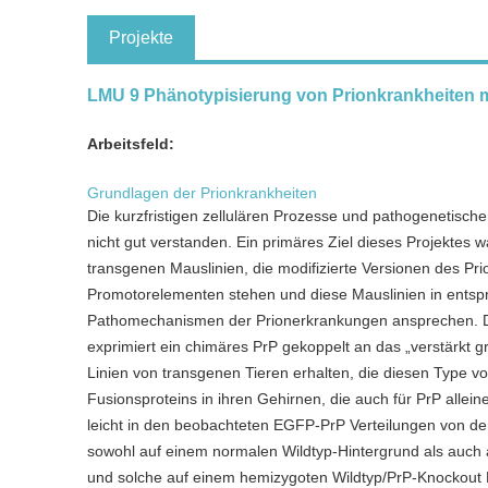
Projekte
LMU 9 Phänotypisierung von Prionkrankheiten m
Arbeitsfeld:
Grundlagen der Prionkrankheiten
Die kurzfristigen zellulären Prozesse und pathogenetisch
nicht gut verstanden. Ein primäres Ziel dieses Projektes 
transgenen Mauslinien, die modifizierte Versionen des Pr
Promotorelementen stehen und diese Mauslinien in entspr
Pathomechanismen der Prionerkrankungen ansprechen. De
exprimiert ein chimäres PrP gekoppelt an das „verstärkt g
Linien von transgenen Tieren erhalten, die diesen Type v
Fusionsproteins in ihren Gehirnen, die auch für PrP allein
leicht in den beobachteten EGFP-PrP Verteilungen von dem
sowohl auf einem normalen Wildtyp-Hintergrund als auch 
und solche auf einem hemizygoten Wildtyp/PrP-Knockout