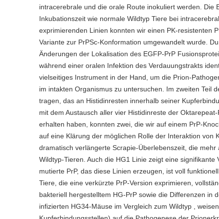
intracerebrale und die orale Route inokuliert werden. Die
Inkubationszeit wie normale Wildtyp Tiere bei intracereb
exprimierenden Linien konnten wir einen PK-resistenten P
Variante zur PrPSc-Konformation umgewandelt wurde. Durc
Änderungen der Lokalisation des EGFP-PrP Fusionsprotein
während einer oralen Infektion des Verdauungstrakts ident
vielseitiges Instrument in der Hand, um die Prion-Patho
im intakten Organismus zu untersuchen. Im zweiten Teil d
tragen, das an Histidinresten innerhalb seiner Kupferbind
mit dem Austausch aller vier Histidinreste der Oktarepeat
erhalten haben, konnten zwei, die wir auf einem PrP-Knoc
auf eine Klärung der möglichen Rolle der Interaktion von 
dramatisch verlängerte Scrapie-Überlebenszeit, die mehr 
Wildtyp-Tieren. Auch die HG1 Linie zeigt eine signifikant
mutierte PrP, das diese Linien erzeugen, ist voll funktio
Tiere, die eine verkürzte PrP-Version exprimieren, vollst
bakteriell hergestelltem HG-PrP sowie die Differenzen i
infizierten HG34-Mäuse im Vergleich zum Wildtyp , weisen
Kupferbindungsstellen) auf die Pathogenese der Prionerk