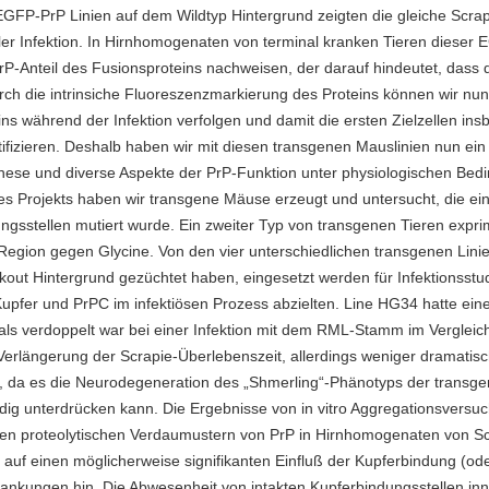
 EGFP-PrP Linien auf dem Wildtyp Hintergrund zeigten die gleiche Scrap
raler Infektion. In Hirnhomogenaten von terminal kranken Tieren dieser
rP-Anteil des Fusionsproteins nachweisen, der darauf hindeutet, dass 
h die intrinsiche Fluoreszenzmarkierung des Proteins können wir nun
s während der Infektion verfolgen und damit die ersten Zielzellen in
ifizieren. Deshalb haben wir mit diesen transgenen Mauslinien nun ein
genese und diverse Aspekte der PrP-Funktion unter physiologischen Be
es Projekts haben wir transgene Mäuse erzeugt und untersucht, die ei
ungsstellen mutiert wurde. Ein zweiter Typ von transgenen Tieren expri
-Region gegen Glycine. Von den vier unterschiedlichen transgenen Linie
kout Hintergrund gezüchtet haben, eingesetzt werden für Infektionsstud
Kupfer und PrPC im infektiösen Prozess abzielten. Line HG34 hatte ein
als verdoppelt war bei einer Infektion mit dem RML-Stamm im Vergleic
e Verlängerung der Scrapie-Überlebenszeit, allerdings weniger dramatis
nell, da es die Neurodegeneration des „Shmerling“-Phänotyps der transg
ändig unterdrücken kann. Die Ergebnisse von in vitro Aggregationsversu
n den proteolytischen Verdaumustern von PrP in Hirnhomogenaten von Sc
 auf einen möglicherweise signifikanten Einfluß der Kupferbindung (od
rankungen hin. Die Abwesenheit von intakten Kupferbindungsstellen in