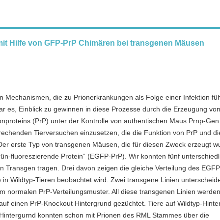
it Hilfe von GFP-PrP Chimären bei transgenen Mäusen
en Mechanismen, die zu Prionerkrankungen als Folge einer Infektion füh
war es, Einblick zu gewinnen in diese Prozesse durch die Erzeugung vo
ionproteins (PrP) unter der Kontrolle von authentischen Maus Prnp-Gen
echenden Tierversuchen einzusetzen, die die Funktion von PrP und di
r erste Typ von transgenen Mäusen, die für diesen Zweck erzeugt w
rün-fluoreszierende Protein“ (EGFP-PrP). Wir konnten fünf unterschiedl
on Transgen tragen. Drei davon zeigen die gleiche Verteilung des EGF
e in Wildtyp-Tieren beobachtet wird. Zwei transgene Linien unterscheid
 normalen PrP-Verteilungsmuster. All diese transgenen Linien werden 
auf einen PrP-Knockout Hintergrund gezüchtet. Tiere auf Wildtyp-Hinte
 Hintergurnd konnten schon mit Prionen des RML Stammes über die