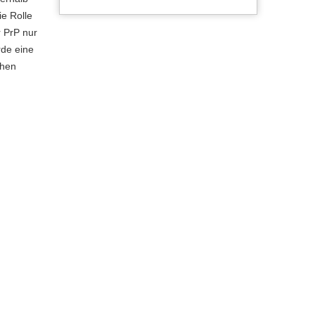
ie Rolle
r PrP nur
rde eine
chen