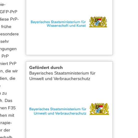
ie-
 EGFP-PrP
diese PrP-
 frühe
sbesondere
 sehr
dingungen
n PrP
miert PrP
Gefördert durch
n, die wir
Bayerisches Staatsministerium für
ien, die
Umwelt und Verbraucherschutz
e
h zu
ch. Das
enen F35
chen mit
rapie-
er der
nerhalb