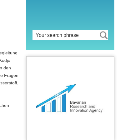
egleitung
 Kodjo
in den
he Fragen
serstoff,
schen