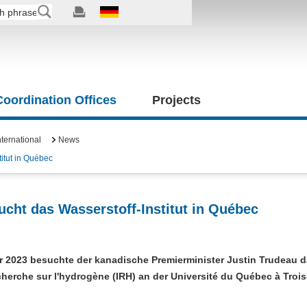
 Coordination Offices
Projects
ternational
News
itut in Québec
cht das Wasserstoff-Institut in Québec
r 2023 besuchte der kanadische Premierminister Justin Trudeau 
echerche sur l'hydrogène (IRH) an der Université du Québec à Trois