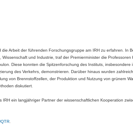
d die Arbeit der führenden Forschungsgruppe am IRH zu erfahren. In B
 Wissenschaft und Industrie, traf der Premierminister die Professoren
lon. Diese konnten die Spitzenforschung des Instituts, insbesondere 
izierung des Verkehrs, demonstrieren. Darüber hinaus wurden zahlreic
ung von Brennstoffzellen, der Produktion und Nutzung von grünem Was
hoden diskutiert.
s IRH ein langjähriger Partner der wissenschaftlichen Kooperation zwi
 UQTR
.