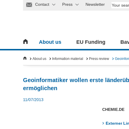
Contact
Press
Newsletter
About us
EU Funding
Bav
About us
Information material
Press review
Geoinfor
Geoinformatiker wollen erste länderü
ermöglichen
11/07/2013
CHEMIE.DE
Externer Li