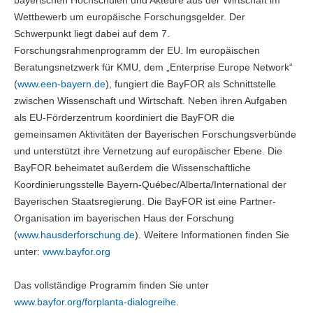
bayerischen Hochschulen und Akteure aus der Wirtschaft im
Wettbewerb um europäische Forschungsgelder. Der
Schwerpunkt liegt dabei auf dem 7.
Forschungsrahmenprogramm der EU. Im europäischen
Beratungsnetzwerk für KMU, dem „Enterprise Europe Network“
(
www.een-bayern.de
), fungiert die BayFOR als Schnittstelle
zwischen Wissenschaft und Wirtschaft. Neben ihren Aufgaben
als EU-Förderzentrum koordiniert die BayFOR die
gemeinsamen Aktivitäten der Bayerischen Forschungsverbünde
und unterstützt ihre Vernetzung auf europäischer Ebene. Die
BayFOR beheimatet außerdem die Wissenschaftliche
Koordinierungsstelle Bayern-Québec/Alberta/International der
Bayerischen Staatsregierung. Die BayFOR ist eine Partner-
Organisation im bayerischen Haus der Forschung
(
www.hausderforschung.de
). Weitere Informationen finden Sie
unter:
www.bayfor.org
Das vollständige Programm finden Sie unter
www.bayfor.org/forplanta-dialogreihe
.