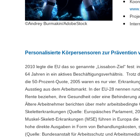
Koor
www.
Proj
©Andrey Burmakin/AdobeStock
Inter
Personalisierte Körpersensoren zur Prävention 
2010 legte die EU das so genannte „Lissabon-Ziel“ fest: 
64 Jahren in ein aktives Beschäftigungsverhältnis. Trotz 
die 50-Prozent-Quote, 2005 waren es nur vier. Erkrankung
Ausstieg aus dem Arbeitsmarkt. In der EU-28 nennen rund
Rente beziehen, ihre Gesundheit oder eine Behinderung al
Ältere Arbeitnehmer berichten über mehr arbeitsbedingte
Skeletterkrankungen (Quelle: Europäisches Parlament, 20
Muskel-Skelett-Erkrankungen (MSE) führen in Europa die St
hohe direkte Ausgaben in Form von Behandlungskosten, so
(Quelle: Bundesanstalt für Arbeitsschutz und Arbeitsmedizi