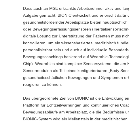
Dass auch an MSE erkrankte Arbeitsnehmer aktiv und lang
Aufgabe gemacht. BIONIC entwickelt und erforscht dafür d
gesundheitsfördernder Arbeitsplätze bieten hauptsächlic
oder Bewegungserfassungssensoren (Inertialsensortechnol
digitale Lösung zur Unterstützung der Patienten muss nic
kontrollieren, um ein wissensbasiertes, medizinisch fun
personalisierbar sein und auch auf individuelle Besonde
Bewegungscoachings basierend auf Wearable-Technologie 
Chip). Wearables sind komplexe Sensorsysteme, die am K
Sensormodulen als Teil eines konfigurierbaren „Body Sensor
gesundheitsschädlichen Bewegungen und Symptomen erhä
reagieren zu können.
Das übergeordnete Ziel von BIONIC ist die Entwicklung e
Plattform für Echtzeitwarnungen und kontinuierliches Co
Bewegungsabläufe am Arbeitsplatz, die die Bedürfnisse un
BIONIC-System wird ein Meilenstein in der medizinischen