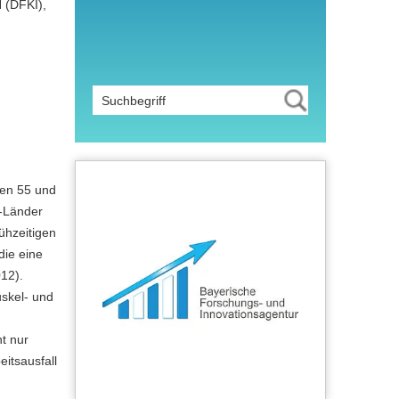
 (DFKI),
hen 55 und
U-Länder
ühzeitigen
die eine
012).
skel- und
t nur
itsausfall