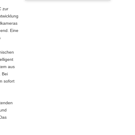
C zur
ntwicklung
alkameras
hend. Eine
s
nischen
lligent
stem aus
. Bei
 sofort
ltenden
 und
 Das