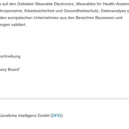
rn auf den Gebieten Wearable Electronics, Wearables for Health-Anwe
thropometrie, Arbeitssicherheit und Gesundheitsschutz, Datenanalyse 
renden europäischen Unternehmen aus den Bereichen Bauwesen und
gen validiert.
sschreibung
sory Board“
nstliche Intelligenz GmbH (
DFKI
)