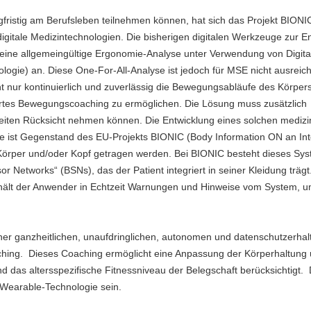
fristig am Berufsleben teilnehmen können, hat sich das Projekt BIONI
igitale Medizintechnologien. Die bisherigen digitalen Werkzeuge zur E
h eine allgemeingültige Ergonomie-Analyse unter Verwendung von Digit
ogie) an. Diese One-For-All-Analyse ist jedoch für MSE nicht ausreic
ht nur kontinuierlich und zuverlässig die Bewegungsabläufe des Körper
diertes Bewegungscoaching zu ermöglichen. Die Lösung muss zusätzlich
rheiten Rücksicht nehmen können. Die Entwicklung eines solchen medizi
ist Gegenstand des EU-Projekts BIONIC (Body Information ON an Inte
örper und/oder Kopf getragen werden. Bei BIONIC besteht dieses Sy
 Networks“ (BSNs), das der Patient integriert in seiner Kleidung trägt
lt der Anwender in Echtzeit Warnungen und Hinweise vom System, um
iner ganzheitlichen, unaufdringlichen, autonomen und datenschutzerha
aching. Dieses Coaching ermöglicht eine Anpassung der Körperhaltung
d das altersspezifische Fitnessniveau der Belegschaft berücksichtigt.
 Wearable-Technologie sein.