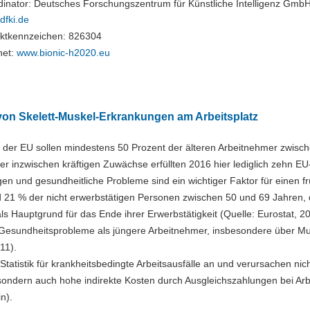
dinator: Deutsches Forschungszentrum für Künstliche Intelligenz GmbH
dfki.de
ektkennzeichen: 826304
net:
www.bionic-h2020.eu
von Skelett-Muskel-Erkrankungen am Arbeitsplatz
in der EU sollen mindestens 50 Prozent der älteren Arbeitnehmer zwisc
der inzwischen kräftigen Zuwächse erfüllten 2016 hier lediglich zehn E
en und gesundheitliche Probleme sind ein wichtiger Faktor für einen fr
 21 % der nicht erwerbstätigen Personen zwischen 50 und 69 Jahren, 
s Hauptgrund für das Ende ihrer Erwerbstätigkeit (Quelle: Eurostat, 2
 Gesundheitsprobleme als jüngere Arbeitnehmer, insbesondere über Mu
11).
atistik für krankheitsbedingte Arbeitsausfälle an und verursachen nich
ndern auch hohe indirekte Kosten durch Ausgleichszahlungen bei Arbe
n).