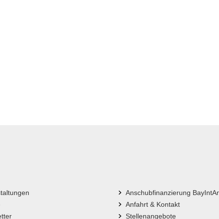
taltungen
Anschubfinanzierung BayIntA
e
Anfahrt & Kontakt
tter
Stellenangebote