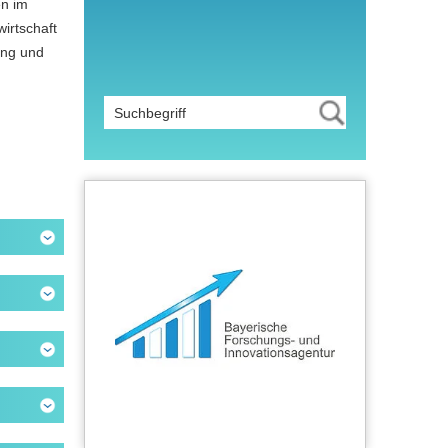
en im
irtschaft
ung und