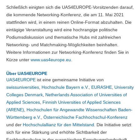
Schließlich einigten sich die UAS4EUROPE-Vorsitzenden darauf,
die kommende Networking-Konferenz, die am 11. Mai 2021
stattfinden wird, in einem reinen Online-Format abzuhalten. Die
eintägige Veranstaltung wird eine hochrangige politische
Podiumsdiskussion und thematische Hubs mit zahlreichen
Networking- und Matchmaking-Möglichkeiten beinhalten.
Weitere Informationen zur Networking-Konferenz finden Sie in
Kürze unter
www.uas4europe.eu
.
Über UAS4EUROPE
UAS4EUROPE
ist eine gemeinsame Initiative von
swissuniversities
,
Hochschule Bayern e.V.
,
EURASHE
,
University
Colleges Denmark
,
Netherlands Association of Universities of
Applied Sciences
,
Finnish Universities of Applied Sciences
(ARENE)
,
Hochschulen für Angewandte Wissenschaften Baden-
Württemberg e.V.
,
Österreichische Fachhochschul-Konferenz
und der
Hochschulallianz für den Mittelstand
. Die Initiative setzt
sich für eine Stärkung und erhöhte Sichtbarkeit der
Fachhochschulen in der europäischen Forschungslandschaft