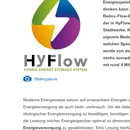
Energiespeic
decken kann.
Redox-Flow-Ba
der in HyFlo
Stadtwerke, 
eigenen Bedar
welches Speic
wurde von de
sechs europä
mit rund 4 Mi
Bildergalerie
Moderne Energienetze setzen auf erneuerbare Energien 
Energieerzeugung als auch beim -verbrauch. Um die dabe
ökologischer Energieerzeugung zu bewältigen, benötigen 
die Leistung solcher Energiespeicher optimal zu dimensi
Energieversorgung
zu gewährleisten. Eine Lösung hierfü