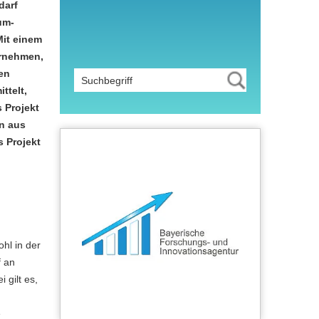
darf
um-
Mit einem
ernehmen,
en
ttelt,
 Projekt
n aus
 Projekt
hl in der
f an
gilt es,
e