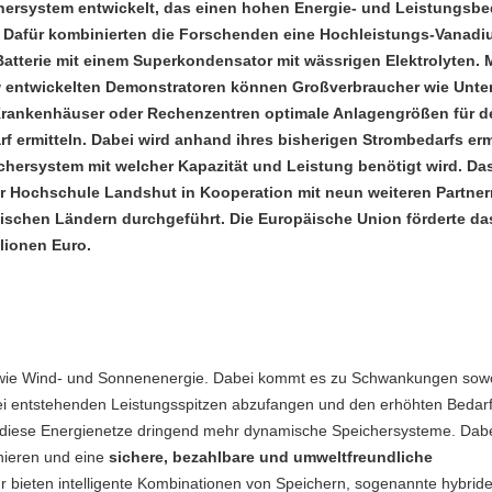
hersystem entwickelt, das einen hohen Energie- und Leistungsbe
 Dafür kombinierten die Forschenden eine Hochleistungs-Vanadi
tterie mit einem Superkondensator mit wässrigen Elektrolyten. 
w entwickelten Demonstratoren können Großverbraucher wie Unt
Krankenhäuser oder Rechenzentren optimale Anlagengrößen für d
f ermitteln. Dabei wird anhand ihres bisherigen Strombedarfs ermi
hersystem mit welcher Kapazität und Leistung benötigt wird. Das
r Hochschule Landshut in Kooperation mit neun weiteren Partner
ischen Ländern durchgeführt. Die Europäische Union förderte das
llionen Euro.
wie Wind- und Sonnenenergie. Dabei kommt es zu Schwankungen sowo
i entstehenden Leistungsspitzen abzufangen und den erhöhten Bedar
diese Energienetze dringend mehr dynamische Speichersysteme. Dabei 
onieren und eine
sichere, bezahlbare und umweltfreundliche
r bieten intelligente Kombinationen von Speichern, sogenannte hybrid