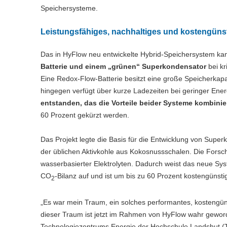
Speichersysteme.
Leistungsfähiges, nachhaltiges und kostengüns
Das in HyFlow neu entwickelte Hybrid-Speichersystem ka
Batterie und einem „grünen“ Superkondensator
bei k
Eine Redox-Flow-Batterie besitzt eine große Speicherkapa
hingegen verfügt über kurze Ladezeiten bei geringer En
entstanden, das die Vorteile beider Systeme kombinie
60 Prozent gekürzt werden.
Das Projekt legte die Basis für die Entwicklung von Super
der üblichen Aktivkohle aus Kokosnussschalen. Die Forsch
wasserbasierter Elektrolyten. Dadurch weist das neue Sys
CO
-Bilanz auf und ist um bis zu 60 Prozent kostengünsti
2
„Es war mein Traum, ein solches performantes, kostengün
dieser Traum ist jetzt im Rahmen von HyFlow wahr geworden
Technologiezentrums Energie der Hochschule Landshut (TZ