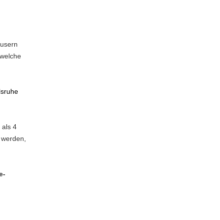
äusern
 welche
rlsruhe
 als 4
t werden,
e-