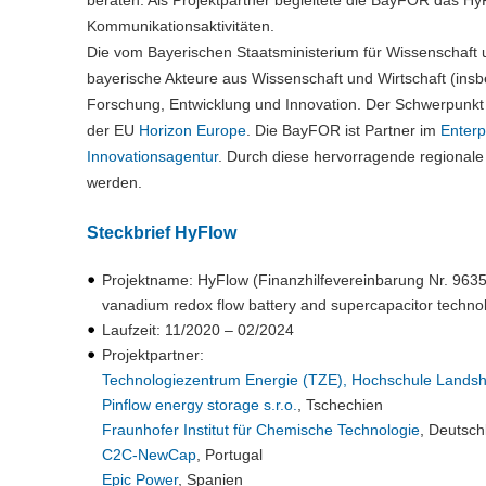
beraten. Als Projektpartner begleitete die BayFOR das 
Kommunikationsaktivitäten.
Die vom Bayerischen Staatsministerium für Wissenschaft
bayerische Akteure aus Wissenschaft und Wirtschaft (in
Forschung, Entwicklung und Innovation. Der Schwerpunk
der EU
Horizon Europe
. Die BayFOR ist Partner im
Enterp
Innovationsagentur
. Durch diese hervorragende regionale
werden.
Steckbrief HyFlow
Projektname: HyFlow (Finanzhilfevereinbarung Nr. 9635
vanadium redox flow battery and supercapacitor techno
Laufzeit: 11/2020 – 02/2024
Projektpartner:
Technologiezentrum Energie (TZE), Hochschule Landsh
Pinflow energy storage s.r.o.
,
Tschechien
Fraunhofer Institut für Chemische Technologie
, Deutsch
C2C-NewCap
, Portugal
Epic Power
, Spanien