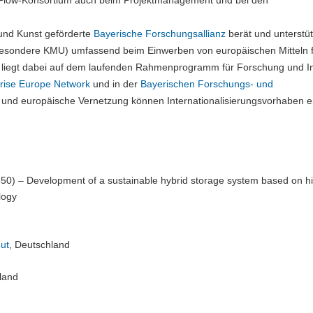
HyFlow-Konsortium auch beim Projektmanagement und bei den
 und Kunst geförderte
Bayerische Forschungsallianz
berät und unterstüt
sbesondere KMU) umfassend beim Einwerben von europäischen Mitteln 
t liegt dabei auf dem laufenden Rahmenprogramm für Forschung und I
rise Europe Network
und in der
Bayerischen Forschungs- und
 und europäische Vernetzung können Internationalisierungsvorhaben e
50) – Development of a sustainable hybrid storage system based on h
logy
ut
,
Deutschland
land