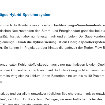
tiges Hybrid-Speichersystem
nn durch die Kombination aus einer
Hochleistungs-Vanadium-Redox
ritischen Netzzuständen den Strom- und Energiebedarf ganz flexibel au
zität, lässt sich aber nur langsam auf- und entladen. Der Superkonden
ergiemenge.
Durch die Hybridisierung ist ein Energiespeichersyste
rt
. So konnte im Projekt darüber hinaus die Ladezeit der Redox-Flow-B
kondensator-Kohlenstoffelektroden aus einer nachhaltigen lokalen Quell
enden konzentrierten sich auch auf die Entwicklung nicht entflammbar
tem im Vergleich zu Lithium-Ionen-Batterien eine um bis zu 40 Prozent
ger.
stiges und vor allem umweltverträgliches Speichersystem mit zu entwi
“, sagt Prof. Dr. Karl-Heinz Pettinger, wissenschaftlicher Leiter des
E), der das Projekt koordinierte.