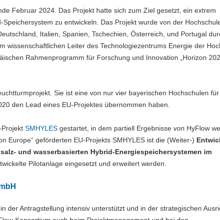
nde Februar 2024. Das Projekt hatte sich zum Ziel gesetzt, ein extrem
id-Speichersystem zu entwickeln. Das Projekt wurde von der Hochschul
utschland, Italien, Spanien, Tschechien, Österreich, und Portugal dur
, dem wissenschaftlichen Leiter des Technologiezentrums Energie der Ho
päischen Rahmenprogramm für Forschung und Innovation „Horizon 202
uchtturmprojekt. Sie ist eine von nur vier bayerischen Hochschulen für
2020 den Lead eines EU-Projektes übernommen haben.
-Projekt
SMHYLES
gestartet, in dem partiell Ergebnisse von HyFlow we
on Europe“ geförderten EU-Projekts SMHYLES ist die (Weiter-)
Entwic
salz- und wasserbasierten Hybrid-Energiespeichersystemen im
entwickelte Pilotanlage eingesetzt und erweitert werden.
GmbH
n der Antragstellung intensiv unterstützt und in der strategischen Ausr