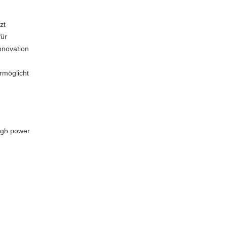
zt
für
nnovation
rmöglicht
igh power