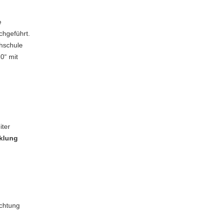
e
chgeführt.
chschule
0“ mit
iter
klung
ichtung