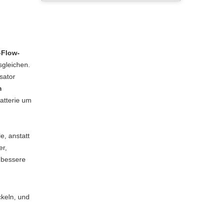
-Flow-
sgleichen.
sator
m
atterie um
e, anstatt
er,
 bessere
ckeln, und