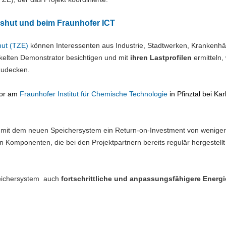
shut und beim Fraunhofer ICT
hut (TZE)
können Interessenten aus Industrie, Stadtwerken, Krankenh
kelten Demonstrator besichtigen und mit
ihren Lastprofilen
ermitteln,
zudecken.
tor am
Fraunhofer Institut für Chemische Technologie
in Pfinztal bei Ka
s mit dem neuen Speichersystem ein Return-on-Investment von weniger
n Komponenten, die bei den Projektpartnern bereits regulär hergestell
peichersystem auch
fortschrittliche und anpassungsfähigere Energi