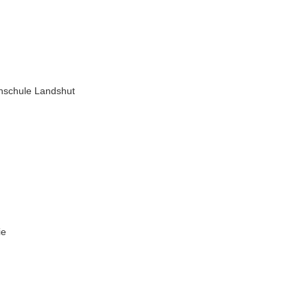
ochschule Landshut
ie