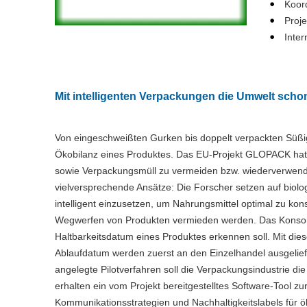
Koord
Proj
Inter
Mit intelligenten Verpackungen die Umwelt scho
Von eingeschweißten Gurken bis doppelt verpackten Süßi
Ökobilanz eines Produktes. Das EU-Projekt GLOPACK hat d
sowie Verpackungsmüll zu vermeiden bzw. wiederverwendb
vielversprechende Ansätze: Die Forscher setzen auf bio
intelligent einzusetzen, um Nahrungsmittel optimal zu kon
Wegwerfen von Produkten vermieden werden. Das Konsorti
Haltbarkeitsdatum eines Produktes erkennen soll. Mit diese
Ablaufdatum werden zuerst an den Einzelhandel ausgeliefe
angelegte Pilotverfahren soll die Verpackungsindustrie d
erhalten ein vom Projekt bereitgestelltes Software-Tool z
Kommunikationsstrategien und Nachhaltigkeitslabels für ö