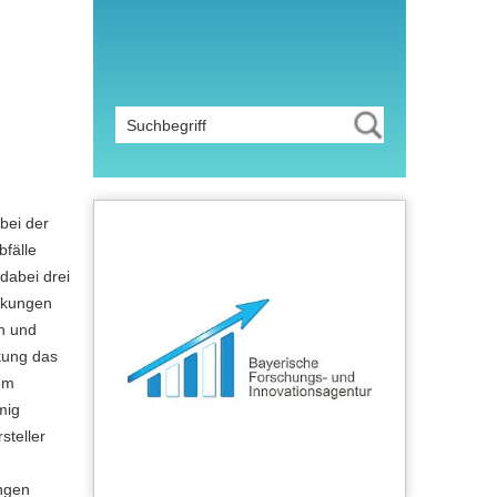
bei der
fälle
dabei drei
ckungen
en und
kung das
rem
mig
steller
ungen