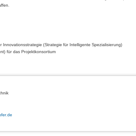
ffen.
nnovationsstrategie (Strategie für Intelligente Spezialisierung)
ent) für das Projektkonsortium
chnik
ofer.de