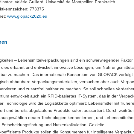
inator: Valérie Guillard, Université de Montpellier, Frankreich
ektkennzeichen: 773375
net:
www.glopack2020.eu
nen
gkeiten – Lebensmittelverpackungen sind ein schwerwiegender Faktor 
ies erkannt und entwickelt innovative Lösungen, um Nahrungsmittelab
ar zu machen. Das internationale Konsortium von GLOPACK verfolgt 
logisch abbaubare Verpackungsmaterialien, versuchen aber auch Verpa
servieren und zusatzfrei haltbar zu machen. So soll schnelles Verderb
um entwickelt auch ein RFID-basiertes IT-System, das in der Verpac
r Technologie wird die Logistikkette optimiert: Lebensmittel mit frühe
rt und bereits abgelaufene Produkte sofort aussortiert. Durch weiträu
ie ausgewählten neuen Technologien kennenlernen, und Lebensmittelher
ur Entscheidungsfindung und Nutzenkalkulation. Gezielte
koeffiziente Produkte sollen die Konsumenten für intelligente Verpack