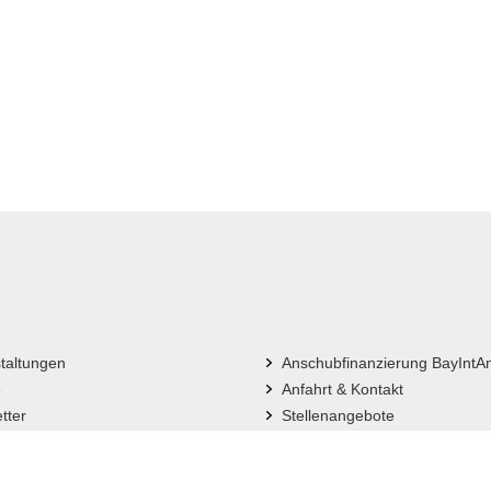
taltungen
Anschubfinanzierung BayIntA
e
Anfahrt & Kontakt
tter
Stellenangebote
Sitemap