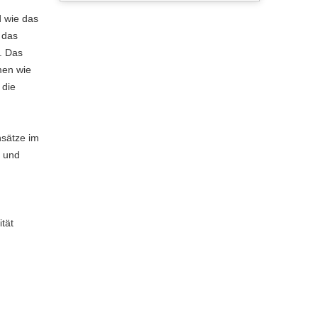
d wie das
 das
. Das
men wie
 die
nsätze im
 und
tät