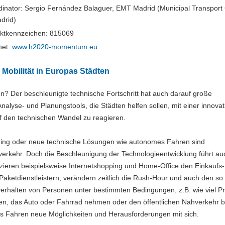
dinator: Sergio Fernández Balaguer, EMT Madrid (Municipal Transpor
drid)
ektkennzeichen: 815069
net:
www.h2020-momentum.eu
Mobilität in Europas Städten
en? Der beschleunigte technische Fortschritt hat auch darauf große
yse- und Planungstools, die Städten helfen sollen, mit einer innovat
f den technischen Wandel zu reagieren.
aring oder neue technische Lösungen wie autonomes Fahren sind
verkehr. Doch die Beschleunigung der Technologieentwicklung führt au
uzieren beispielsweise Internetshopping und Home-Office den Einkaufs
Paketdienstleistern, verändern zeitlich die Rush-Hour und auch den so
sverhalten von Personen unter bestimmten Bedingungen, z.B. wie viel P
hen, das Auto oder Fahrrad nehmen oder den öffentlichen Nahverkehr 
s Fahren neue Möglichkeiten und Herausforderungen mit sich.