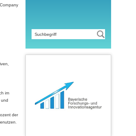
t Company
iven,
ch im
- und
rozent der
benutzen.