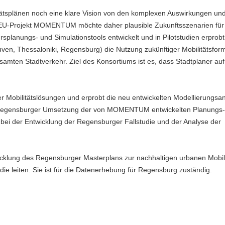
itätsplänen noch eine klare Vision von den komplexen Auswirkungen un
 EU-Projekt MOMENTUM möchte daher plausible Zukunftsszenarien für
splanungs- und Simulationstools entwickelt und in Pilotstudien erprobt
euven, Thessaloniki, Regensburg) die Nutzung zukünftiger Mobilitätsfor
amten Stadtverkehr. Ziel des Konsortiums ist es, dass Stadtplaner auf
 Mobilitätslösungen und erprobt die neu entwickelten Modellierungsa
 Regensburger Umsetzung der von MOMENTUM entwickelten Planungs-
 bei der Entwicklung der Regensburger Fallstudie und der Analyse der
icklung des Regensburger Masterplans zur nachhaltigen urbanen Mobili
die leiten. Sie ist für die Datenerhebung für Regensburg zuständig.