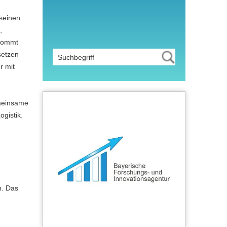
 seinen
,
 kommt
setzen
r mit
emeinsame
gistik.
n. Das