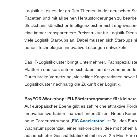
Logistik ist eines der großen Themen in der deutschen St
Facetten und mit all seinen Herausforderungen zu bearbeiten
Blockchain, künstlicher Intelligenz bisher nicht dagewesen
eine immer transparentere Preisstruktur für Logistik-Die
viele Logistik Start-ups an. Dabei müssen sich Start-ups 
neuen Technologien innovative Lösungen entwickeln.
Das IT-Logistikcluster bringt Unternehmer, Fachspezialis
Plattform und konzentriert sich dabei auf die zunehmend
Durch breite Vernetzung, vielseitige Kooperationen sowie 
Logistikcluster nachhaltig die Zukunft der Logistik.
BayFOR-Workshop: EU-Förderprogramme für kleinere u
Auf europäischer Ebene gibt es zahlreiche attraktive För
Innovationsvorhaben finanziell unterstützen. Neben Koo
neue Förderinstrument „
EIC Accelerator
“ ist Teil des Eu
Wachstumspotenzial, einer risikoreichen Idee mit hohem M
ausgerichteter Geschäftstätigkeit mit bis zu 2,5 Mio. Euro 