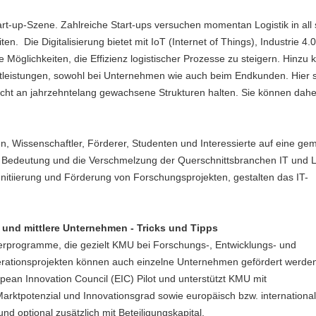
art-up-Szene. Zahlreiche Start-ups versuchen momentan Logistik in all
. Die Digitalisierung bietet mit IoT (Internet of Things), Industrie 4.0
e Möglichkeiten, die Effizienz logistischer Prozesse zu steigern. Hinzu
nstleistungen, sowohl bei Unternehmen wie auch beim Endkunden. Hier 
nicht an jahrzehntelang gewachsene Strukturen halten. Sie können dahe
ten, Wissenschaftler, Förderer, Studenten und Interessierte auf eine g
e Bedeutung und die Verschmelzung der Querschnittsbranchen IT und Lo
Initiierung und Förderung von Forschungsprojekten, gestalten das IT-
nd mittlere Unternehmen - Tricks und Tipps
derprogramme, die gezielt KMU bei Forschungs-, Entwicklungs- und
perationsprojekten können auch einzelne Unternehmen gefördert werde
ropean Innovation Council (EIC) Pilot und unterstützt KMU mit
arktpotenzial und Innovationsgrad sowie europäisch bzw. international
und optional zusätzlich mit Beteiligungskapital.