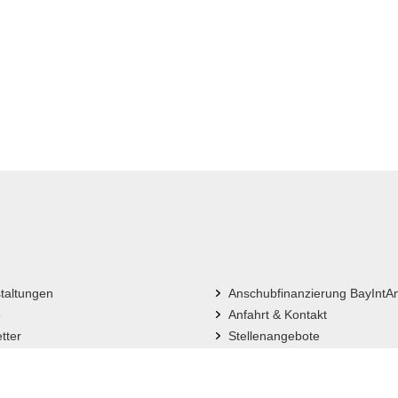
taltungen
Anschubfinanzierung BayIntA
e
Anfahrt & Kontakt
tter
Stellenangebote
Sitemap