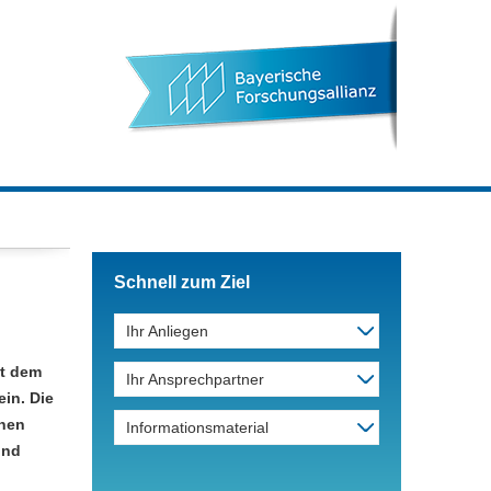
Schnell zum Ziel
Ihr Anliegen
it dem
Ihr Ansprechpartner
ein. Die
inen
Informationsmaterial
und