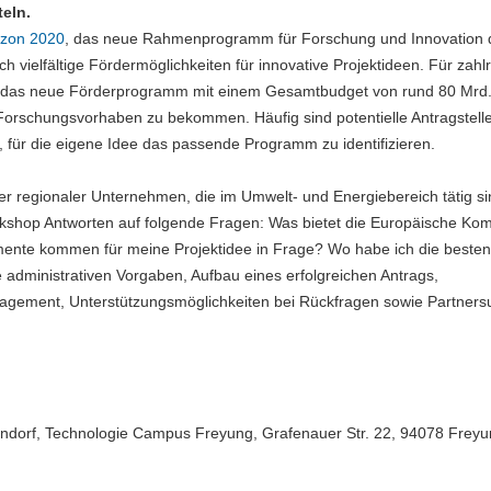
teln.
izon 2020
, das neue Rahmenprogramm für Forschung und Innovation 
ch vielfältige Fördermöglichkeiten für innovative Projektideen. Für zahl
lt das neue Förderprogramm mit einem Gesamtbudget von rund 80 Mrd
e Forschungsvorhaben zu bekommen. Häufig sind potentielle Antragstell
, für die eigene Idee das passende Programm zu identifizieren.
er regionaler Unternehmen, die im Umwelt- und Energiebereich tätig si
kshop Antworten auf folgende Fragen: Was bietet die Europäische Ko
mente kommen für meine Projektidee in Frage? Wo habe ich die besten
dministrativen Vorgaben, Aufbau eines erfolgreichen Antrags,
nagement, Unterstützungsmöglichkeiten bei Rückfragen sowie Partner
dorf, Technologie Campus Freyung, Grafenauer Str. 22, 94078 Frey