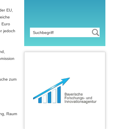
der EU,
reiche
. Euro
er jedoch
nd,
mmission
suche zum
ung, Raum