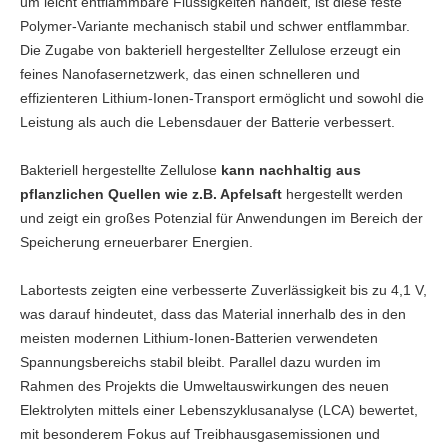
um leicht entflammbare Flüssigkeiten handelt, ist diese feste
Polymer-Variante mechanisch stabil und schwer entflammbar.
Die Zugabe von bakteriell hergestellter Zellulose erzeugt ein
feines Nanofasernetzwerk, das einen schnelleren und
effizienteren Lithium-Ionen-Transport ermöglicht und sowohl die
Leistung als auch die Lebensdauer der Batterie verbessert.
Bakteriell hergestellte Zellulose
kann nachhaltig aus
pflanzlichen Quellen wie z.B. Apfelsaft
hergestellt werden
und zeigt ein großes Potenzial für Anwendungen im Bereich der
Speicherung erneuerbarer Energien.
Labortests zeigten eine verbesserte Zuverlässigkeit bis zu 4,1 V,
was darauf hindeutet, dass das Material innerhalb des in den
meisten modernen Lithium-Ionen-Batterien verwendeten
Spannungsbereichs stabil bleibt. Parallel dazu wurden im
Rahmen des Projekts die Umweltauswirkungen des neuen
Elektrolyten mittels einer Lebenszyklusanalyse (LCA) bewertet,
mit besonderem Fokus auf Treibhausgasemissionen und