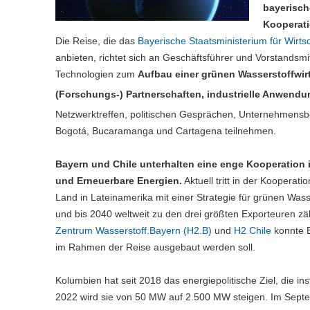
bayerisch
Kooperati
Die Reise, die das
Bayerische Staatsministerium für Wirt
anbieten, richtet sich an Geschäftsführer und Vorstandsmi
Technologien zum
Aufbau einer grünen Wasserstoffwirt
(Forschungs-) Partnerschaften, industrielle Anwend
Netzwerktreffen, politischen Gesprächen, Unternehmensb
Bogotá, Bucaramanga und Cartagena teilnehmen.
Bayern und Chile unterhalten eine enge Kooperation i
und Erneuerbare Energien.
Aktuell tritt in der Kooperat
Land in Lateinamerika mit einer Strategie für grünen Wass
und bis 2040 weltweit zu den drei größten Exporteuren zä
Zentrum Wasserstoff.Bayern (H2.B)
und
H2 Chile
konnte B
im Rahmen der Reise ausgebaut werden soll.
Kolumbien hat seit 2018 das energiepolitische Ziel, die in
2022 wird sie von 50 MW auf 2.500 MW steigen. Im Septe