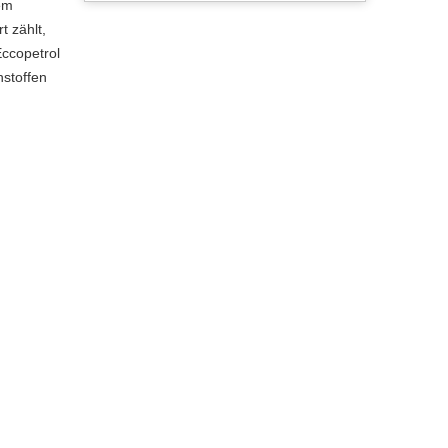
em
t zählt,
Eccopetrol
nstoffen