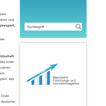
sam
dukten und
gieexport,
wie
irtschaft
 das erste
uzieren
dem
üpfen, das
is Ende
e deutsche