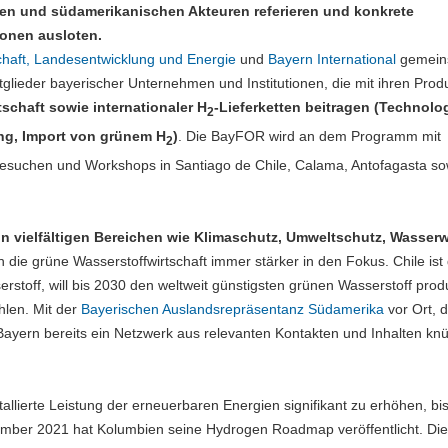
en und südamerikanischen Akteuren referieren und konkrete
onen ausloten.
schaft, Landesentwicklung und Energie
und
Bayern International
gemein
tglieder bayerischer Unternehmen und Institutionen, die mit ihren Pro
schaft sowie internationaler H
-Lieferketten beitragen (Technolo
2
ung, Import von grünem H
)
. Die BayFOR wird an dem Programm mit
2
esuchen und Workshops in Santiago de Chile, Calama, Antofagasta so
n vielfältigen Bereichen wie Klimaschutz, Umweltschutz, Wasserw
ion die grüne Wasserstoffwirtschaft immer stärker in den Fokus. Chile ist
erstoff, will bis 2030 den weltweit günstigsten grünen Wasserstoff prod
hlen. Mit der
Bayerischen Auslandsrepräsentanz Südamerika
vor Ort, 
ayern bereits ein Netzwerk aus relevanten Kontakten und Inhalten kn
stallierte Leistung der erneuerbaren Energien signifikant zu erhöhen, b
mber 2021 hat Kolumbien seine Hydrogen Roadmap veröffentlicht. Di