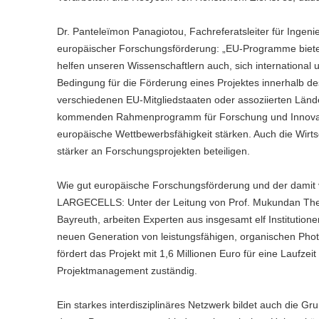
Dr. Panteleïmon Panagiotou, Fachreferatsleiter für Ingen
europäischer Forschungsförderung: „EU-Programme bieten n
helfen unseren Wissenschaftlern auch, sich international u
Bedingung für die Förderung eines Projektes innerhalb de
verschiedenen EU-Mitgliedstaaten oder assoziierten Lände
kommenden Rahmenprogramm für Forschung und Innovati
europäische Wettbewerbsfähigkeit stärken. Auch die Wirt
stärker an Forschungsprojekten beteiligen.
Wie gut europäische Forschungsförderung und der damit v
LARGECELLS: Unter der Leitung von Prof. Mukundan Thela
Bayreuth, arbeiten Experten aus insgesamt elf Institutio
neuen Generation von leistungsfähigen, organischen Photov
fördert das Projekt mit 1,6 Millionen Euro für eine Lauf
Projektmanagement zuständig.
Ein starkes interdisziplinäres Netzwerk bildet auch d