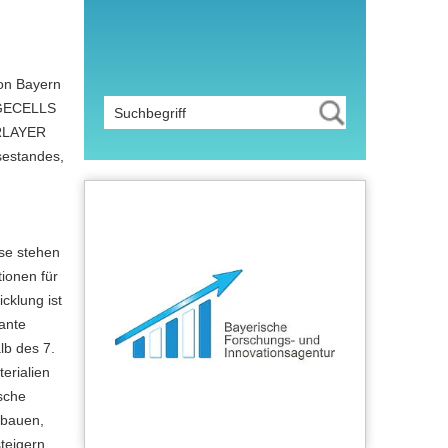
on Bayern
ARGECELLS
ORLAYER
sestandes,
sse stehen
ionen für
cklung ist
sante
lb des 7.
erialien
ische
bbauen,
teigern.