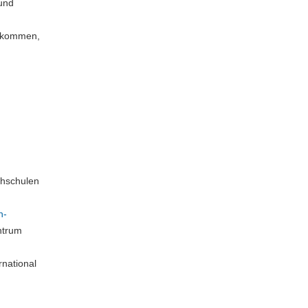
und
tz kommen,
chschulen
n-
ntrum
national