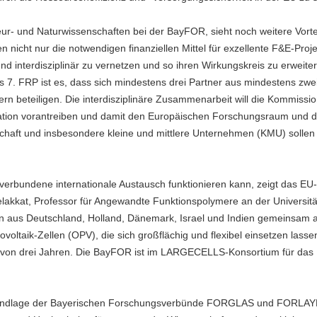
ieur- und Naturwissenschaften bei der BayFOR, sieht noch weitere Vorte
icht nur die notwendigen finanziellen Mittel für exzellente F&E-Proje
nd interdisziplinär zu vernetzen und so ihren Wirkungskreis zu erweiter
s 7. FRP ist es, dass sich mindestens drei Partner aus mindestens zwe
rn beteiligen. Die interdisziplinäre Zusammenarbeit will die Kommissi
on vorantreiben und damit den Europäischen Forschungsraum und d
schaft und insbesondere kleine und mittlere Unternehmen (KMU) sollen 
erbundene internationale Austausch funktionieren kann, zeigt das EU-
kkat, Professor für Angewandte Funktionspolymere an der Universitä
nen aus Deutschland, Holland, Dänemark, Israel und Indien gemeinsam 
oltaik-Zellen (OPV), die sich großflächig und flexibel einsetzen lasse
zeit von drei Jahren. Die BayFOR ist im LARGECELLS-Konsortium für das
ie Grundlage der Bayerischen Forschungsverbünde FORGLAS und FORLAY