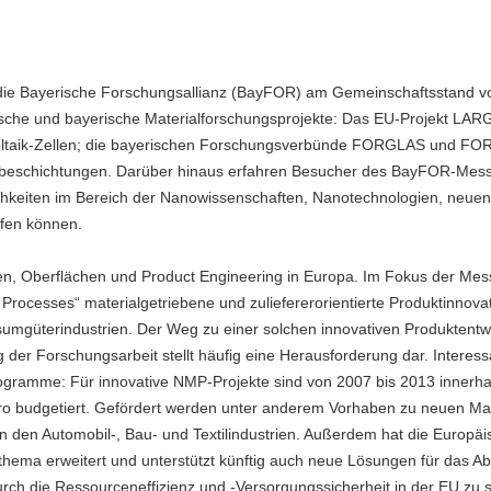
 die Bayerische Forschungsallianz (BayFOR) am Gemeinschaftsstand v
äische und bayerische Materialforschungsprojekte: Das EU-Projekt L
ovoltaik-Zellen; die bayerischen Forschungsverbünde FORGLAS und F
gbeschichtungen. Darüber hinaus erfahren Besucher des BayFOR-Mes
hkeiten im Bereich der Nanowissenschaften, Nanotechnologien, neuen
pfen können.
gen, Oberflächen und Product Engineering in Europa. Im Fokus der Me
Processes“ materialgetriebene und zuliefererorientierte Produktinnovat
sumgüterindustrien. Der Weg zu einer solchen innovativen Produktentwi
g der Forschungsarbeit stellt häufig eine Herausforderung dar. Interes
rogramme: Für innovative NMP-Projekte sind von 2007 bis 2013 innerha
o budgetiert. Gefördert werden unter anderem Vorhaben zu neuen Mat
in den Automobil-, Bau- und Textilindustrien. Außerdem hat die Europä
thema erweitert und unterstützt künftig auch neue Lösungen für das A
urch die Ressourceneffizienz und -Versorgungssicherheit in der EU zu s