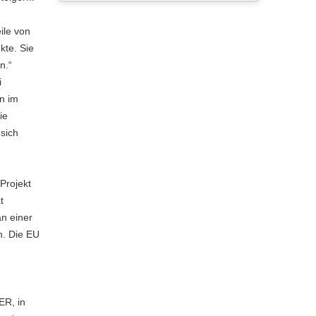
ile von
kte. Sie
n.“
i
on im
ie
sich
Projekt
t
an einer
n. Die EU
ER, in