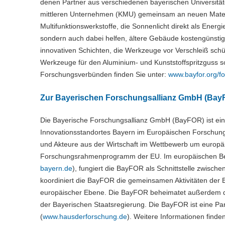
denen Partner aus verschiedenen bayerischen Universitä
mittleren Unternehmen (KMU) gemeinsam an neuen Materi
Multifunktionswerkstoffe, die Sonnenlicht direkt als Ener
sondern auch dabei helfen, ältere Gebäude kostengünsti
innovativen Schichten, die Werkzeuge vor Verschleiß sch
Werkzeuge für den Aluminium- und Kunststoffspritzguss 
Forschungsverbünden finden Sie unter:
www.bayfor.org/f
Zur Bayerischen Forschungsallianz GmbH (Bay
Die Bayerische Forschungsallianz GmbH (BayFOR) ist ein
Innovationsstandortes Bayern im Europäischen Forschung
und Akteure aus der Wirtschaft im Wettbewerb um europäi
Forschungsrahmenprogramm der EU. Im europäischen Ber
bayern.de
), fungiert die BayFOR als Schnittstelle zwisc
koordiniert die BayFOR die gemeinsamen Aktivitäten der 
europäischer Ebene. Die BayFOR beheimatet außerdem die
der Bayerischen Staatsregierung. Die BayFOR ist eine Pa
(
www.hausderforschung.de
). Weitere Informationen finde