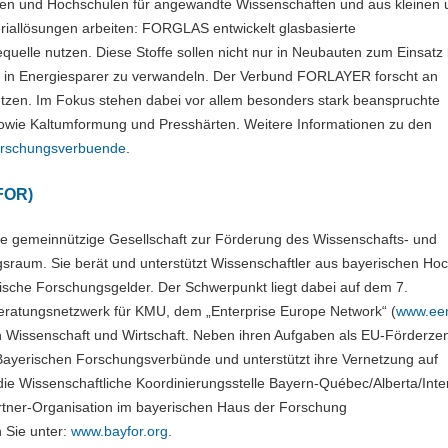
ten und Hochschulen für angewandte Wissenschaften und aus kleinen 
allösungen arbeiten: FORGLAS entwickelt glasbasierte
giequelle nutzen. Diese Stoffe sollen nicht nur in Neubauten zum Einsa
g in Energiesparer zu verwandeln. Der Verbund FORLAYER forscht an
ützen. Im Fokus stehen dabei vor allem besonders stark beanspruchte
sowie Kaltumformung und Presshärten. Weitere Informationen zu den
orschungsverbuende
.
FOR)
e gemeinnützige Gesellschaft zur Förderung des Wissenschafts- und
sraum. Sie berät und unterstützt Wissenschaftler aus bayerischen Ho
sche Forschungsgelder. Der Schwerpunkt liegt dabei auf dem 7.
atungsnetzwerk für KMU, dem „Enterprise Europe Network“ (
www.ee
hen Wissenschaft und Wirtschaft. Neben ihren Aufgaben als EU-Förderze
Bayerischen Forschungsverbünde und unterstützt ihre Vernetzung auf
 Wissenschaftliche Koordinierungsstelle Bayern-Québec/Alberta/Inter
rtner-Organisation im bayerischen Haus der Forschung
n Sie unter:
www.bayfor.org
.