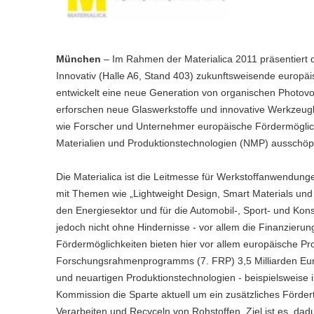
München
– Im Rahmen der Materialica 2011 präsentiert
Innovativ (Halle A6, Stand 403) zukunftsweisende europ
entwickelt eine neue Generation von organischen Phot
erforschen neue Glaswerkstoffe und innovative Werkzeu
wie Forscher und Unternehmer europäische Fördermöglic
Materialien und Produktionstechnologien (NMP) ausschö
Die Materialica ist die Leitmesse für Werkstoffanwendun
mit Themen wie „Lightweight Design, Smart Materials und 
den Energiesektor und für die Automobil-, Sport- und Kon
jedoch nicht ohne Hindernisse - vor allem die Finanzierun
Fördermöglichkeiten bieten hier vor allem europäische P
Forschungsrahmenprogramms (7. FRP) 3,5 Milliarden Eur
und neuartigen Produktionstechnologien - beispielsweise 
Kommission die Sparte aktuell um ein zusätzliches Förder
Verarbeiten und Recyceln von Rohstoffen. Ziel ist es, dad